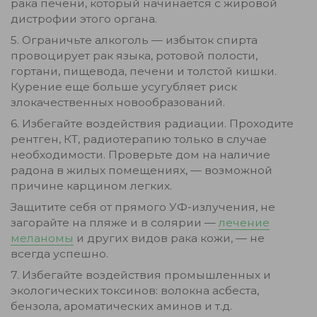
рака печени, который начинается с жировой
дистрофии этого органа.
5. Ограничьте алкоголь — избыток спирта
провоцирует рак языка, ротовой полости,
гортани, пищевода, печени и толстой кишки.
Курение еще больше усугубляет риск
злокачественных новообразований.
6. Избегайте воздействия радиации. Проходите
рентген, КТ, радиотерапию только в случае
необходимости. Проверьте дом на наличие
радона в жилых помещениях, — возможной
причине карцином легких.
Защитите себя от прямого УФ-излучения, не
загорайте на пляже и в солярии —
лечение
меланомы
и других видов рака кожи, — не
всегда успешно.
7. Избегайте воздействия промышленных и
экологических токсинов: волокна асбеста,
бензола, ароматических аминов и т.д.