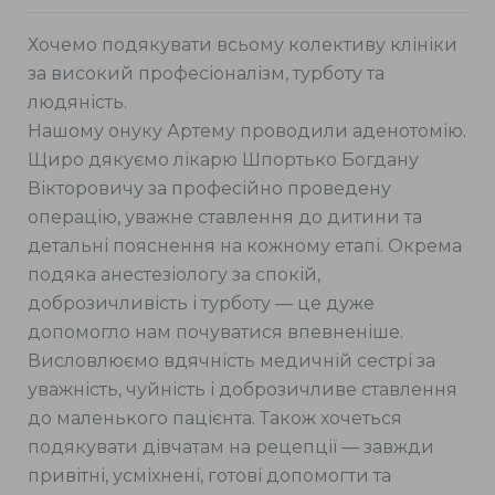
Хочемо подякувати всьому колективу клініки
за високий професіоналізм, турботу та
людяність.
Нашому онуку Артему проводили аденотомію.
Щиро дякуємо лікарю Шпортько Богдану
Вікторовичу за професійно проведену
операцію, уважне ставлення до дитини та
детальні пояснення на кожному етапі. Окрема
подяка анестезіологу за спокій,
доброзичливість і турботу — це дуже
допомогло нам почуватися впевненіше.
Висловлюємо вдячність медичній сестрі за
уважність, чуйність і доброзичливе ставлення
до маленького пацієнта. Також хочеться
подякувати дівчатам на рецепції — завжди
привітні, усміхнені, готові допомогти та