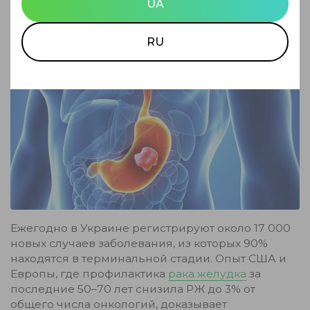
UA
RU
Ежегодно в Украине регистрируют около 17 000
новых случаев заболевания, из которых 90%
находятся в терминальной стадии. Опыт США и
Европы, где профилактика
рака желудка
за
последние 50–70 лет снизила РЖ до 3% от
общего числа онкологий, доказывает