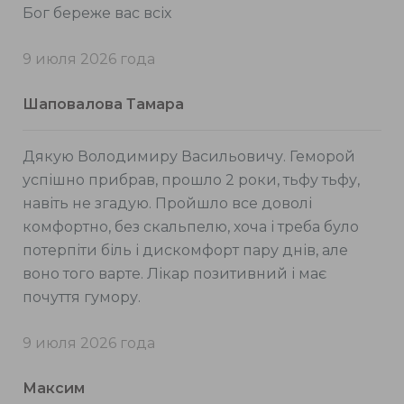
Бог береже вас всіх
9 июля 2026 года
Шаповалова Тамара
Дякую Володимиру Васильовичу. Геморой
успішно прибрав, прошло 2 роки, тьфу тьфу,
навіть не згадую. Пройшло все доволі
комфортно, без скальпелю, хоча і треба було
потерпіти біль і дискомфорт пару днів, але
воно того варте. Лікар позитивний і має
почуття гумору.
9 июля 2026 года
Максим