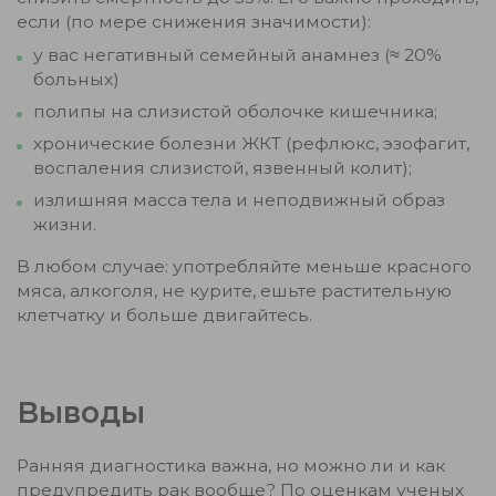
если (по мере снижения значимости):
у вас негативный семейный анамнез (≈ 20%
больных)
полипы на слизистой оболочке кишечника;
хронические болезни ЖКТ (рефлюкс, эзофагит,
воспаления слизистой, язвенный колит);
излишняя масса тела и неподвижный образ
жизни.
В любом случае: употребляйте меньше красного
мяса, алкоголя, не курите, ешьте растительную
клетчатку и больше двигайтесь.
Выводы
Ранняя диагностика важна, но можно ли и как
предупредить рак вообще? По оценкам ученых