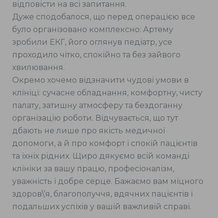
відповісти на всі запитання.
Дуже сподобалося, що перед операцією все
було організовано комплексно: Артему
зробили ЕКГ, його оглянув педіатр, усе
проходило чітко, спокійно та без зайвого
хвилювання.
Окремо хочемо відзначити чудові умови в
клініці: сучасне обладнання, комфортну, чисту
палату, затишну атмосферу та бездоганну
організацію роботи. Відчувається, що тут
дбають не лише про якість медичної
допомоги, а й про комфорт і спокій пацієнтів
та їхніх рідних. Щиро дякуємо всій команді
клініки за вашу працю, професіоналізм,
уважність і добре серце. Бажаємо вам міцного
здоров\’я, благополуччя, вдячних пацієнтів і
подальших успіхів у вашій важливій справі.