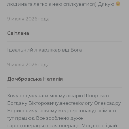
людина та легко з нею спілкуватися) Дякую
9 июля 2026 года
Світлана
Ідеальний лікар,лікар від Бога
9 июля 2026 года
Домброаська Наталія
Хочу подякувати моєму лікарю Шпортько
Богдану Вікторовичу,анестезіологу Олексадру
Борисовичу, всьому медперсоналу,і всім хто
тут працює. Все зроблено дуже
гарно,операція,після операції. Мої дорогі ,хай