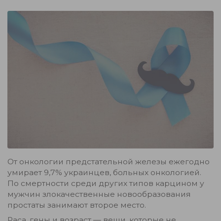
От онкологии предстательной железы ежегодно
умирает 9,7% украинцев, больных онкологией.
По смертности среди других типов карцином у
мужчин злокачественные новообразования
простаты занимают второе место.
Раса, гены и возраст — вещи, которые не