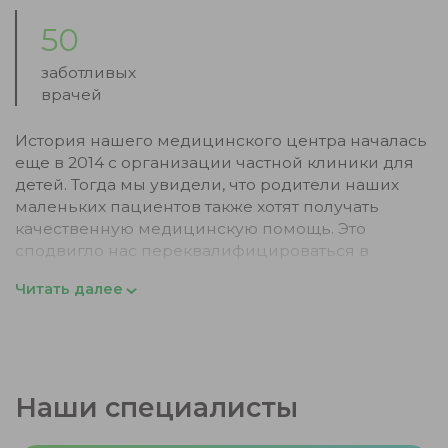
50
заботливых
врачей
История нашего медицинского центра началась
еще в 2014 с организации частной клиники для
детей. Тогда мы увидели, что родители наших
маленьких пациентов также хотят получать
качественную медицинскую помощь. Это
сподвигло нас переквалифицироваться в
медцентр широкого профиля.
Читать далее
С самого начала мы работаем по строгим
требованиям международных стандартов. Наши
специалисты регулярно повышают свою
квалификацию не только на территории
Украины, но и за рубежом.
Наши специалисты
В 2017 году мы получили аккредитационную
категорию, выданную комиссией Министерства