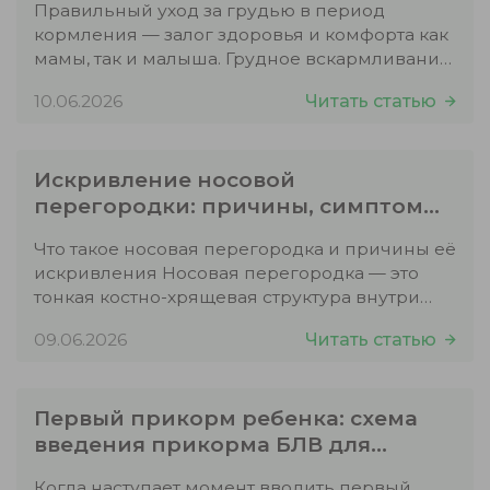
Правильный уход за грудью в период
кормления — залог здоровья и комфорта как
мамы, так и малыша. Грудное вскармливание
— естественный…
10.06.2026
Читать статью
Искривление носовой
перегородки: причины, симптомы
и современные методы лечения в
Что такое носовая перегородка и причины её
Днепре
искривления Носовая перегородка — это
тонкая костно-хрящевая структура внутри
носа, которая разделяет две носовые…
09.06.2026
Читать статью
Первый прикорм ребенка: схема
введения прикорма БЛВ для
ребенка
Когда наступает момент вводить первый