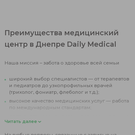
Преимущества медицинский
центр в Днепре Daily Medical
Наша миссия – забота о здоровье всей семьи
широкий выбор специалистов — от терапевтов
и педиатров до узкопрофильных врачей
(трихолог, фониатр, флеболог и т.д.);
высокое качество медицинских услуг — работа
по международным стандартам;
доступность для каждого — регулярные акции,
Читать далее
комплексные программы и программы
лояльности;
На любые вопросы, связанные с записью на