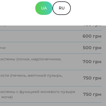
800 грн
едованием)
UA
RU
750 грн
к + ректальный датчик)
750 грн
ик)
600 грн
500 грн
очи
истемы (почки, надпочечники,
700 грн
сти (печень, желчный пузырь,
750 грн
истемы с функцией мочевого пузыря
750 грн
я моча)