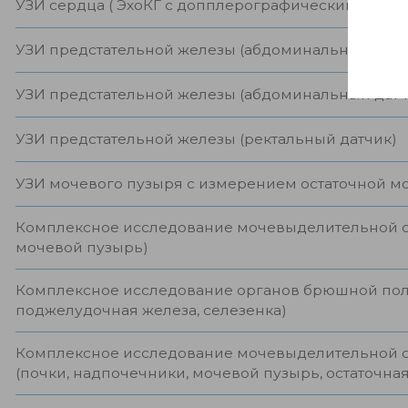
УЗИ сердца ( ЭхоКГ с допплерографическим иссл
УЗИ предстательной железы (абдоминальный датчи
УЗИ предстательной железы (абдоминальный датч
УЗИ предстательной железы (ректальный датчик)
УЗИ мочевого пузыря с измерением остаточной м
Комплексное исследование мочевыделительной с
мочевой пузырь)
Комплексное исследование органов брюшной поло
поджелудочная железа, селезенка)
Комплексное исследование мочевыделительной с
(почки, надпочечники, мочевой пузырь, остаточна