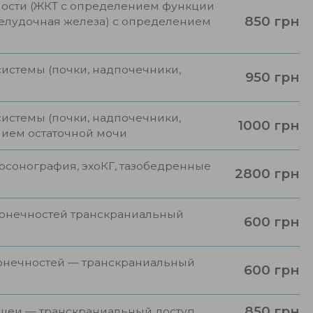
ости (ЖКТ с определением функции
850 грн
желудочная железа) с определением
истемы (почки, надпочечники,
950 грн
истемы (почки, надпочечники,
1000 грн
нием остаточной мочи
осонография, эхоКГ, тазобедренные
2800 грн
конечностей транскраниальный
600 грн
конечностей — транскраниальный
600 грн
850 грн
 шеи — транскраниальный доступ