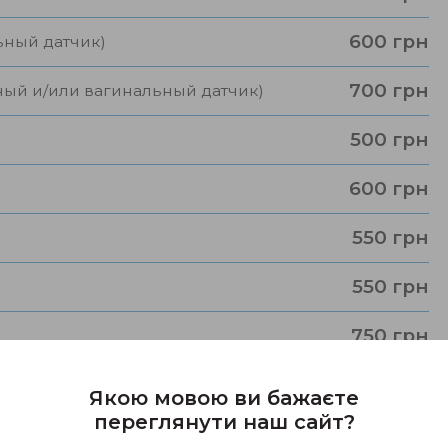
600 грн
ьный датчик)
700 грн
ный и/или вагинальный датчик)
500 грн
600 грн
550 грн
550 грн
750 грн
лексным допплерографическим
600 грн
Якою мовою ви бажаєте
переглянути наш сайт?