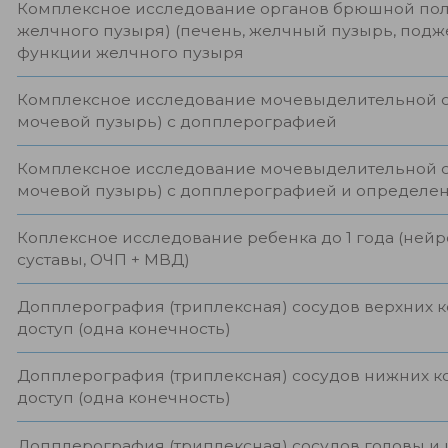
Комплексное исследование органов брюшной пол
желчного пузыря) (печень, желчный пузырь, под
функции желчного пузыря
Комплексное исследование мочевыделительной с
мочевой пузырь) с допплерографией
Комплексное исследование мочевыделительной с
мочевой пузырь) с допплерографией и определе
Коплексное исследование ребенка до 1 года (нейр
суставы, ОЧП + МВД)
Допплерография (триплексная) сосудов верхних 
доступ (одна конечность)
Допплерография (триплексная) сосудов нижних 
доступ (одна конечность)
Допплерография (триплексная) сосудов головы и