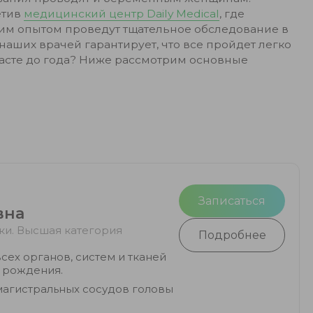
етив
медицинский центр Daily Medical
, где
м опытом проведут тщательное обследование в
аших врачей гарантирует, что все пройдет легко
расте до года? Ниже рассмотрим основные
Записаться
вна
ки. Высшая категория
Подробнее
сех органов, систем и тканей
с рождения.
магистральных сосудов головы