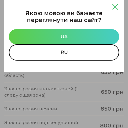
700 грн
Узи грудных желез (у мужчин)
Якою мовою ви бажаєте
переглянути наш сайт?
650 грн
Эластография желчного пузыря
750 грн
Эластография молочной железы
UA
Эластография молочной железы (1
550 грн
RU
следующая зона)
Эластография мягких тканей (1
650 грн
область)
Эластография мягких тканей (1
650 грн
следующая зона)
850 грн
Эластография печени
Эластография поджелудочной
800 грн