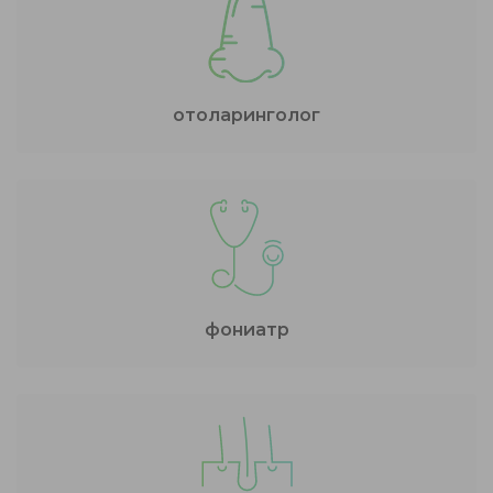
отоларинголог
фониатр