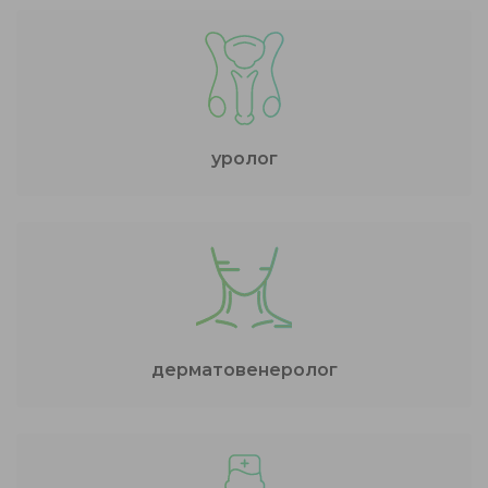
уролог
дерматовенеролог