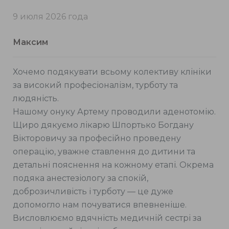
9 июля 2026 года
Максим
Хочемо подякувати всьому колективу клініки
за високий професіоналізм, турботу та
людяність.
Нашому онуку Артему проводили аденотомію.
Щиро дякуємо лікарю Шпортько Богдану
Вікторовичу за професійно проведену
операцію, уважне ставлення до дитини та
детальні пояснення на кожному етапі. Окрема
подяка анестезіологу за спокій,
доброзичливість і турботу — це дуже
допомогло нам почуватися впевненіше.
Висловлюємо вдячність медичній сестрі за