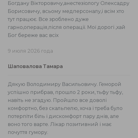
Богдану Вікторовичу,анестезіологу Олексадру
Борисовичу, всьому медперсоналу,і всім хто
тут працює. Все зроблено дуже
гарно,операція,після операції. Мої дорогі ,хай
Бог береже вас всіх
9 июля 2026 года
Шаповалова Тамара
Дякую Володимиру Васильовичу. Геморой
успішно прибрав, прошло 2 роки, тьфу тьфу,
навіть не згадую. Пройшло все доволі
комфортно, без скальпелю, хоча і треба було
потерпіти біль і дискомфорт пару днів, але
воно того варте. Лікар позитивний і має
почуття гумору.