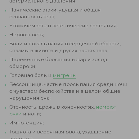
артериального давления;
Панические атаки, удушья и общая
скованность тела;
Утомляемость и астенические состояния;
Нервозность;
Боли и покалывания в сердечной области,
спазмы в животе и других частях тела;
Переменные бросания в жар и холод,
обмороки;
Головная боль и
мигрень
;
Бессонница, частые просыпания среди ночи
с чувством беспокойства и в целом общие
нарушения сна;
Отечность, дрожь в конечностях,
немеют
руки
и ноги;
Импотенция;
Тошнота и вероятная рвота, ухудшение
аппетита.