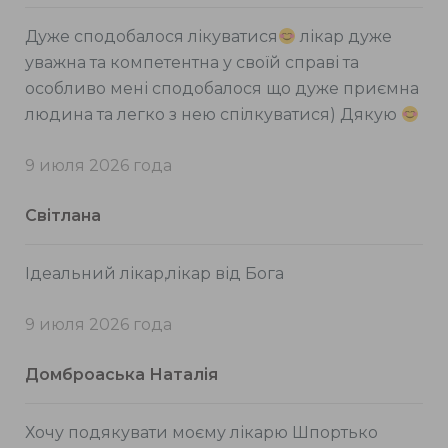
Дуже сподобалося лікуватися
лікар дуже
уважна та компетентна у своїй справі та
особливо мені сподобалося що дуже приємна
людина та легко з нею спілкуватися) Дякую
9 июля 2026 года
Світлана
Ідеальний лікар,лікар від Бога
9 июля 2026 года
Домброаська Наталія
Хочу подякувати моєму лікарю Шпортько