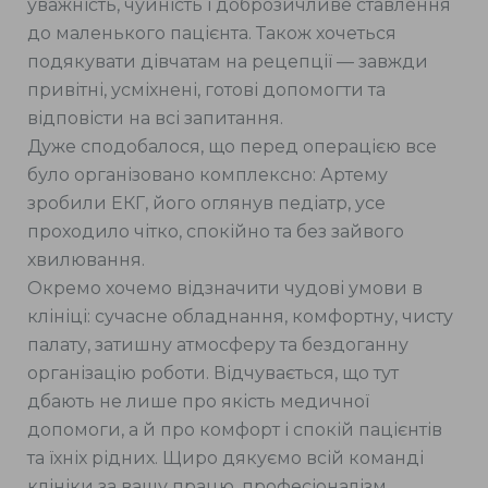
уважність, чуйність і доброзичливе ставлення
до маленького пацієнта. Також хочеться
подякувати дівчатам на рецепції — завжди
привітні, усміхнені, готові допомогти та
відповісти на всі запитання.
Дуже сподобалося, що перед операцією все
було організовано комплексно: Артему
зробили ЕКГ, його оглянув педіатр, усе
проходило чітко, спокійно та без зайвого
хвилювання.
Окремо хочемо відзначити чудові умови в
клініці: сучасне обладнання, комфортну, чисту
палату, затишну атмосферу та бездоганну
організацію роботи. Відчувається, що тут
дбають не лише про якість медичної
допомоги, а й про комфорт і спокій пацієнтів
та їхніх рідних. Щиро дякуємо всій команді
клініки за вашу працю, професіоналізм,