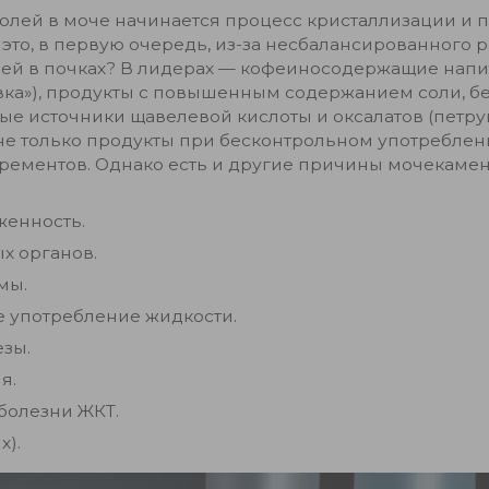
лей в моче начинается процесс кристаллизации и 
это, в первую очередь, из-за несбалансированного 
ей в почках? В лидерах — кофеиносодержащие напит
ровка»), продукты с повышенным содержанием соли, бе
ые источники щавелевой кислоты и оксалатов (петруш
и не только продукты при бесконтрольном употреблен
рементов. Однако есть и другие причины мочекамен
женность.
х органов.
мы.
е употребление жидкости.
зы.
я.
болезни ЖКТ.
х).