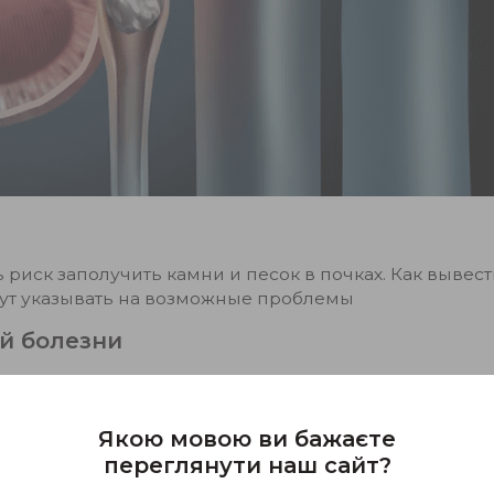
 риск заполучить камни и песок в почках. Как вывест
гут указывать на возможные проблемы
й болезни
тов может длиться неделями и даже месяцами. Челов
. Явные симптомы проявляются тогда, когда камень 
Якою мовою ви бажаєте
чки и попадает в мочеточник. Этот процесс сопровож
переглянути наш сайт?
 которая усиливается при физических нагрузках (ча