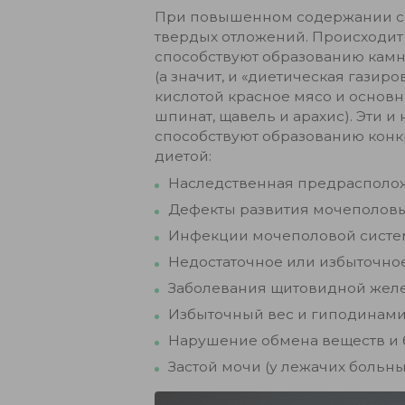
При повышенном содержании со
твердых отложений. Происходит 
способствуют образованию камн
(а значит, и «диетическая гази
кислотой красное мясо и основн
шпинат, щавель и арахис). Эти 
способствуют образованию конк
диетой:
Наследственная предрасполо
Дефекты развития мочеполовы
Инфекции мочеполовой систе
Недостаточное или избыточно
Заболевания щитовидной желе
Избыточный вес и гиподинами
Нарушение обмена веществ и 
Застой мочи (у лежачих больны