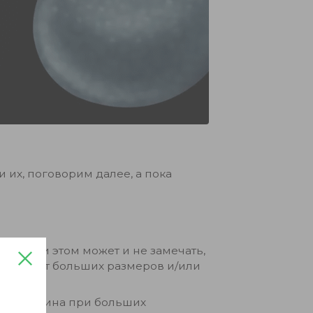
и их, поговорим далее, а пока
ек при этом может и не замечать,
достигает больших размеров и/или
дают:
стая картина при больших