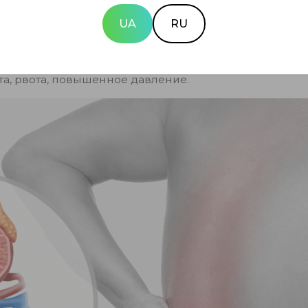
UA
RU
ающая в бедра, низ живота, пах (так зачастую прояв
рези, частые позывы сходить в туалет, желтый осадо
та, рвота, повышенное давление.