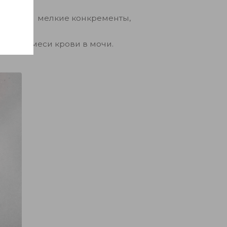
ляют себя мелкие конкременты,
к и примеси крови в мочи.