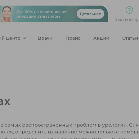
Задать вопр
ий центр
Врачи
Прайс
Акции
Статьи
ах
з самых распространенных проблем в урологии. Сим
ляются, определить их наличие можно только с помо
й и что делать с уже существующими — читайте в н