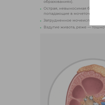
образованиях).
Острая, невыносимая боль, отд
попадающие в мочеточник).
Затрудненное мочеиспускание, 
Вздутие живота, реже — тошно