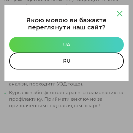
схильний до цієї недуги (наприклад, у сечі є
підвищений вміст солей). До основних методів
профілактики належать:
Якою мовою ви бажаєте
переглянути наш сайт?
Дієта за каменів у нирках. Конкретні
рекомендації та склад раціону залежать від
того, до утворення яких типів солей схильний
UA
організм пацієнта.
Достатнє вживання рідини. Зневоднення
RU
сприяє застою і підвищенню щільності сечі, і, як
наслідок, утворенню кристалів.
Динамічний контроль (періодично здавати
аналізи, проходити УЗД тощо).
Курс ліків або фітопрепаратів, спрямованих на
профілактику. Приймати виключно за
призначенням і під наглядом лікаря!