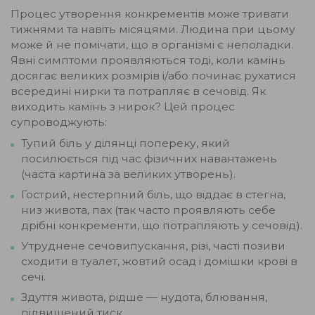
Процес утворення конкрементів може тривати
тижнями та навіть місяцями. Людина при цьому
може й не помічати, що в організмі є неполадки.
Явні симптоми проявляються тоді, коли камінь
досягає великих розмірів і/або починає рухатися
всередині нирки та потрапляє в сечовід. Як
виходить камінь з нирок? Цей процес
супроводжують:
Тупий біль у ділянці попереку, який
посилюється під час фізичних навантажень
(часта картина за великих утворень).
Гострий, нестерпний біль, що віддає в стегна,
низ живота, пах (так часто проявляють себе
дрібні конкременти, що потрапляють у сечовід).
Утруднене сечовипускання, різі, часті позиви
сходити в туалет, жовтий осад і домішки крові в
сечі.
Здуття живота, рідше — нудота, блювання,
підвищений тиск.