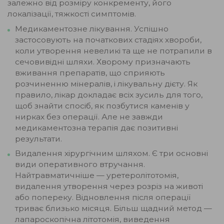
залежно від розміру конкременту, його
локалізації, тяжкості симптомів.
Медикаментозне лікування. Успішно
застосовують на початкових стадіях хвороби,
коли утворення невеликі та ще не потрапили в
сечовивідні шляхи. Хворому призначають
вживання препаратів, що сприяють
розчиненню мінералів, і лікувальну дієту. Як
правило, лікар докладає всіх зусиль для того,
щоб знайти спосіб, як позбутися каменів у
нирках без операції. Але не завжди
медикаментозна терапія дає позитивні
результати.
Видалення хірургічним шляхом. Є три основні
види оперативного втручання.
Найтравматичніше — уретеролітотомія,
видалення утворення через розріз на животі
або попереку. Відновлення після операції
триває близько місяця. Більш щадний метод —
лапароскопічна літотомія, виведення