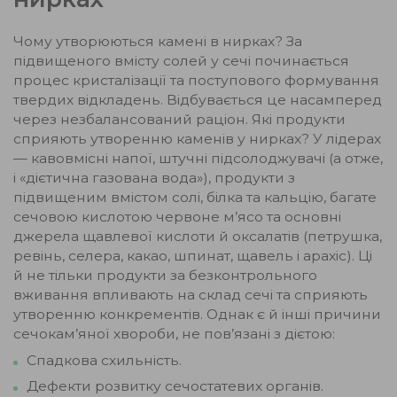
Чому утворюються камені в нирках? За
підвищеного вмісту солей у сечі починається
процес кристалізації та поступового формування
твердих відкладень. Відбувається це насамперед
через незбалансований раціон. Які продукти
сприяють утворенню каменів у нирках? У лідерах
— кавовмісні напої, штучні підсолоджувачі (а отже,
і «дієтична газована вода»), продукти з
підвищеним вмістом солі, білка та кальцію, багате
сечовою кислотою червоне м’ясо та основні
джерела щавлевої кислоти й оксалатів (петрушка,
ревінь, селера, какао, шпинат, щавель і арахіс). Ці
й не тільки продукти за безконтрольного
вживання впливають на склад сечі та сприяють
утворенню конкрементів. Однак є й інші причини
сечокам’яної хвороби, не пов’язані з дієтою:
Спадкова схильність.
Дефекти розвитку сечостатевих органів.