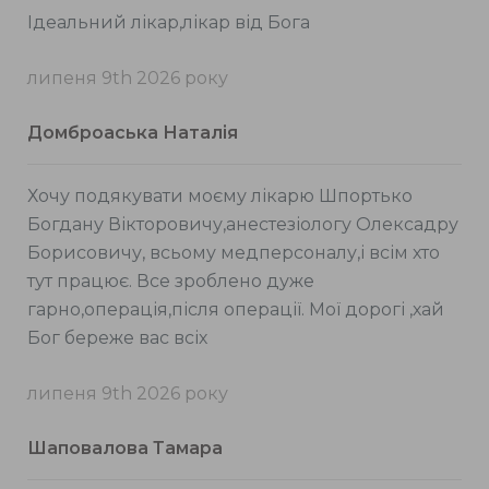
Ідеальний лікар,лікар від Бога
липеня 9th 2026 року
Домброаська Наталія
Хочу подякувати моєму лікарю Шпортько
Богдану Вікторовичу,анестезіологу Олексадру
Борисовичу, всьому медперсоналу,і всім хто
тут працює. Все зроблено дуже
гарно,операція,після операції. Мої дорогі ,хай
Бог береже вас всіх
липеня 9th 2026 року
Шаповалова Тамара