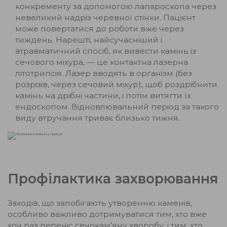
конкременту за допомогою лапароскопа через
невеликий надріз черевної стінки. Пацієнт
може повертатися до роботи вже через
тиждень. Нарешті, найсучасніший і
атравматичний спосіб, як вивести камінь із
сечового міхура, — це контактна лазерна
літотрипсія. Лазер вводять в організм (без
розрізів, через сечовий міхур), щоб роздрібнити
камінь на дрібні частини, і потім витягти їх
ендоскопом. Відновлювальний період за такого
виду втручання триває близько тижня.
Профілактика захворювання
Заходів, що запобігають утворенню каменів,
особливо важливо дотримуватися тим, хто вже
хоч раз переніс сечокам’яну хворобу, і тим, хто