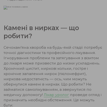
Камені в нирках — що
робити?
Сечокам’яна хвороба на будь-якій стадії потребує
точної діагностики та професійного лікування.
Ігнорування проблеми та затягування з візитом
до лікаря може призвести до низки ускладнень.
Хронічний цистит, ниркові кольки, гостре і
хронічне запалення нирок (пієлонефрит),
ниркова недостатність — ось, чим можуть
обернутися камені в нирках. Що робити? Не
займатися самолікуванням, а звернутися по
медичну допомогу!
Лікар уролог
проведе огляд і
призначить необхідні обстеження. Це можуть
бути: