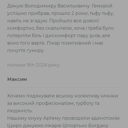
Дякую Володимиру Васильовичу. Геморой
успішно прибрав, прошло 2 роки, тьфу тьфу,
навіть не згадую. Пройшло все доволі
комфортно, без скальпелю, хоча і треба було
потерпіти біль і дискомфорт пару днів, але
воно того варте. Лікар позитивний і має
почуття гумору.
липеня 9th 2026 року
Максим
Хочемо подякувати всьому колективу клініки
за високий професіоналізм, турботу та
людяність.
Нашому онуку Артему проводили аденотомію.
Щиро дякуємо лікарю Шпортько Богдану