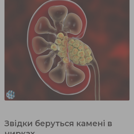
Звідки беруться камені в
нирках