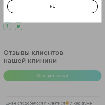
Автор статьи:
Синенькая
Екатерина Анатольевна
RU
Поделиться статьей
Отзывы клиентов
нашей клиники
Оставить отзыв
Дуже сподобалося лікуватися
лікар дуже