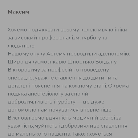
Максим
Хочемо подякувати всьому колективу клініки
за високий професіоналізм, турботу та
людяність.
Нашому онуку Артему проводили аденотомію.
Щиро дякуємо лікарю Шпортько Богдану
Вікторовичу за професійно проведену
операцію, уважне ставлення до дитини та
детальні пояснення на кожному етапі. Окрема
подяка анестезіологу за спокій,
доброзичливість і турботу — це дуже
допомогло нам почуватися впевненіше.
Висловлюємо вдячність медичній сестрі за
уважність, чуйність і доброзичливе ставлення
до маленького пацієнта. Також хочеться