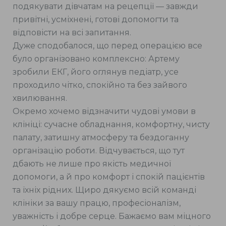
подякувати дівчатам на рецепції — завжди
привітні, усміхнені, готові допомогти та
відповісти на всі запитання.
Дуже сподобалося, що перед операцією все
було організовано комплексно: Артему
зробили ЕКГ, його оглянув педіатр, усе
проходило чітко, спокійно та без зайвого
хвилювання.
Окремо хочемо відзначити чудові умови в
клініці: сучасне обладнання, комфортну, чисту
палату, затишну атмосферу та бездоганну
організацію роботи. Відчувається, що тут
дбають не лише про якість медичної
допомоги, а й про комфорт і спокій пацієнтів
та їхніх рідних. Щиро дякуємо всій команді
клініки за вашу працю, професіоналізм,
уважність і добре серце. Бажаємо вам міцного