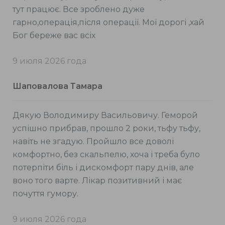
тут працює. Все зроблено дуже
гарно,операція,після операції. Мої дорогі ,хай
Бог береже вас всіх
9 июля 2026 года
Шаповалова Тамара
Дякую Володимиру Васильовичу. Геморой
успішно прибрав, прошло 2 роки, тьфу тьфу,
навіть не згадую. Пройшло все доволі
комфортно, без скальпелю, хоча і треба було
потерпіти біль і дискомфорт пару днів, але
воно того варте. Лікар позитивний і має
почуття гумору.
9 июля 2026 года