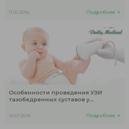
11.01.2016
Подробнее
Особенности проведения УЗИ
тазобедренных суставов у
новорожденных — врач
ультразвуковой диагностики
10.01.2016
Подробнее
Синенькая Е.А.