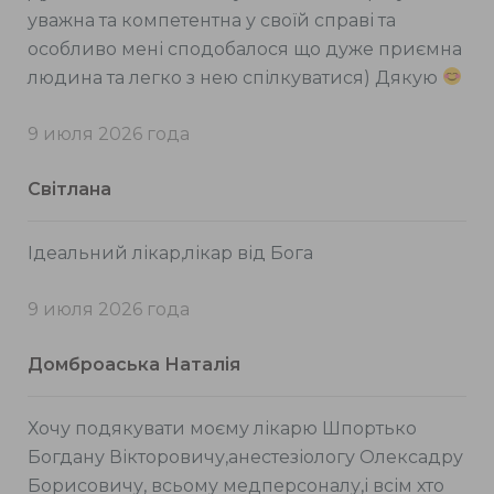
уважна та компетентна у своїй справі та
особливо мені сподобалося що дуже приємна
людина та легко з нею спілкуватися) Дякую
9 июля 2026 года
Світлана
Ідеальний лікар,лікар від Бога
9 июля 2026 года
Домброаська Наталія
Хочу подякувати моєму лікарю Шпортько
Богдану Вікторовичу,анестезіологу Олексадру
Борисовичу, всьому медперсоналу,і всім хто