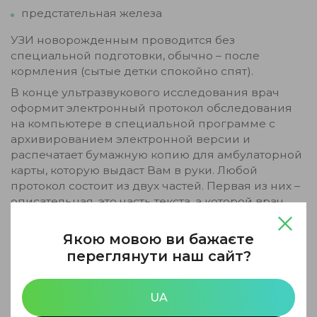
предстательная железа
УЗИ новорожденным проводится без
специальной подготовки, обычно – после
кормления (сытые детки спокойно спят).
В конце ультразвукового исследования врач
оформит электронный протокол обследования
на компьютере в специальной программе с
архивированием электронной версии и
распечатает бумажную копию для амбулаторной
карты, которую выдаст Вам в руки. Любой
протокол состоит из двух частей. Первая из них –
описательная, это часть текста, а которой врач
фиксирует эфографическую картину,
перечисляет исследованные органы и дает им
Якою мовою ви бажаєте
эхографическую характеристику. Вторая часть
переглянути наш сайт?
протокола – заключение и рекомендации.
Будьте здоровы!!!
UA