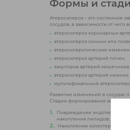
Формы и стади
Атеросклероз – это системное з
сосудов, в зависимости от чего
атеросклероз коронарных арте
атеросклероз сонных или позв
атеросклеротические изменен
атеросклероз артерий почек;
закупорка артерий кишечника;
атеросклероз артерий нижних 
мультифокальный атеросклеро
Развитие изменений в сосудах п
Стадии формирование атероскл
Повреждение эндотелия сосу
накопления липидов;
Накопление холестериновых 