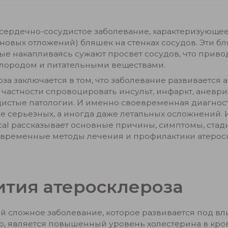
е сердечно-сосудистое заболевание, характеризующе
новых отложений) бляшек на стенках сосудов. Эти бл
рые накапливаясь сужают просвет сосудов, что прив
слородом и питательными веществами.
за заключается в том, что заболевание развивается
 частности спровоцировать инсульт, инфаркт, аневр
дистые патологии. И именно своевременная диагнос
ие серьезных, а иногда даже летальных осложнений.
cal рассказывает основные причины, симптомы, стади
современные методы лечения и профилактики атерос
тия атеросклероза
й сложное заболевание, которое развивается под в
о, является повышенный уровень холестерина в кров