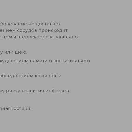
аболевание не достигнет
жением сосудов происходит
томы атеросклероза зависят от
ну или шею.
 ухудшением памяти и когнитивными
побледнением кожи ног и
у риску развития инфаркта
диагностики.