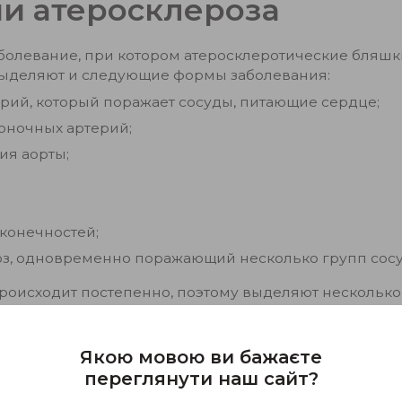
и атеросклероза
аболевание, при котором атеросклеротические бляшк
 выделяют и следующие формы заболевания:
рий, который поражает сосуды, питающие сердце;
оночных артерий;
ия аорты;
конечностей;
з, одновременно поражающий несколько групп сосу
роисходит постепенно, поэтому выделяют несколько
еротических бляшек:
дов под влиянием вредных факторов, создающих бл
Якою мовою ви бажаєте
переглянути наш сайт?
отложений, которые еще не формируют бляшки, но 