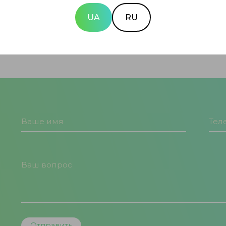
й ткани и образование атеросклеротических бляшек
ми бляшками просвета сосуда.
UA
RU
е бляшек за счет отложения солей кальция;
тности тромбозов, ишемии или некроза тканей из-з