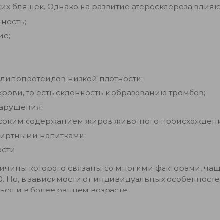
х бляшек. Однако на развитие атеросклероза влияют 
ность;
ие;
липопротеидов низкой плотности;
ови, то есть склонность к образованию тромбов;
арушения;
ысоким содержанием жиров животного происхождени
пиртными напитками;
ости
ричины которого связаны со многими факторами, чащ
0. Но, в зависимости от индивидуальных особенносте
ься и в более раннем возрасте.