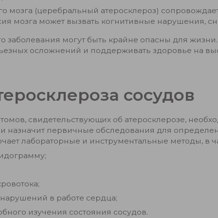
ого мозга (церебральный атеросклероз) сопровожда
ксия мозга может вызвать когнитивные нарушения, 
го заболевания могут быть крайне опасны для жизни
рьезных осложнений и поддерживать здоровье на вы
теросклероза сосудов
омов, свидетельствующих об атеросклерозе, необход
 и назначит первичные обследования для определен
чает лабораторные и инструментальные методы, в ча
пидограмму;
ровотока;
нарушений в работе сердца;
бного изучения состояния сосудов.