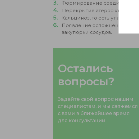
Формирование соединительно
Перекрытие атеросклерозны
Кальциноз, то есть уплотнени
Появление осложнений, в час
закупорки сосудов.
Остались
вопросы?
Задайте свой вопрос нашим
специалистам, и мы свяжемся
с вами в ближайшее время
для консультации.