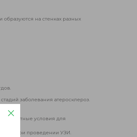
и образуются на стенках разных
дов.
 стадий заболевания атеросклероз.
агоприятные условия для
видны при проведении УЗИ.