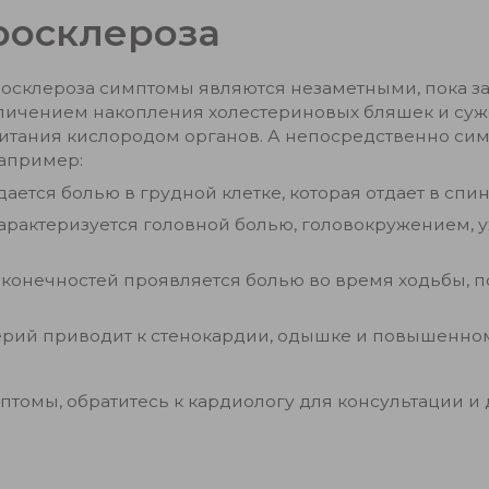
росклероза
росклероза симптомы являются незаметными, пока з
личением накопления холестериновых бляшек и су
тания кислородом органов. А непосредственно симп
например:
ается болью в грудной клетке, которая отдает в спи
арактеризуется головной болью, головокружением,
 конечностей проявляется болью во время ходьбы, 
ерий приводит к стенокардии, одышке и повышенном
томы, обратитесь к кардиологу для консультации и 