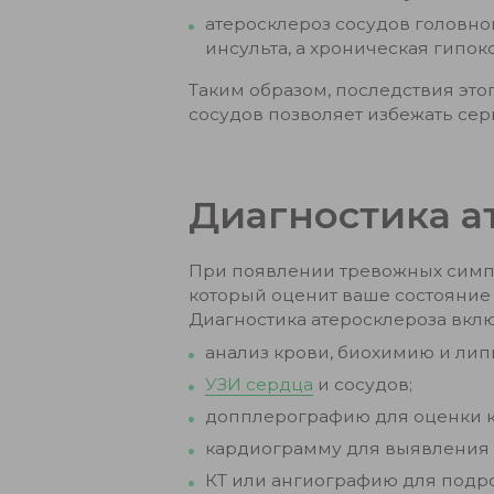
атеросклероз сосудов головн
инсульта, а хроническая гипо
Таким образом, последствия это
сосудов позволяет избежать се
Диагностика а
При появлении тревожных симпт
который оценит ваше состояние
Диагностика атеросклероза вклю
анализ крови, биохимию и ли
УЗИ сердца
и сосудов;
допплерографию для оценки к
кардиограмму для выявления 
КТ или ангиографию для подро