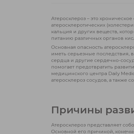
Атеросклероз – это хроническо
атеросклеротических (холестери
кальция и других веществ, кото
питанию различных органов ки
Основная опасность атеросклеро
иметь серьезные последствия, в
сердца и другие сердечно-сосу
помогает предотвратить развит
медицинского центра Daily Medi
атеросклероз сосудов, а также 
Причины разви
Атеросклероз представляет собо
Основной его причиной, конечн