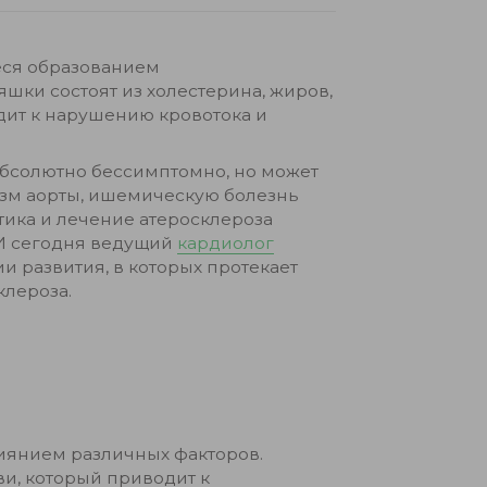
еся образованием
яшки состоят из холестерина, жиров,
одит к нарушению кровотока и
 абсолютно бессимптомно, но может
изм аорты, ишемическую болезнь
тика и лечение атеросклероза
 И сегодня ведущий
кардиолог
и развития, в которых протекает
клероза.
лиянием различных факторов.
и, который приводит к