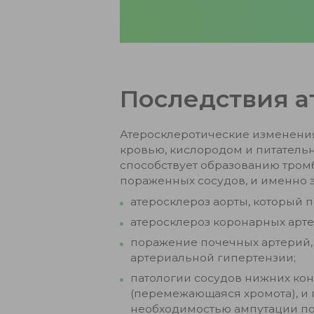
Последствия а
Атеросклеротические изменения 
кровью, кислородом и питательн
способствует образованию тромб
пораженных сосудов, и именно э
атеросклероз аорты, который 
атеросклероз коронарных арт
поражение почечных артерий,
артериальной гипертензии;
патологии сосудов нижних кон
(перемежающаяся хромота), и 
необходимостью ампутации по