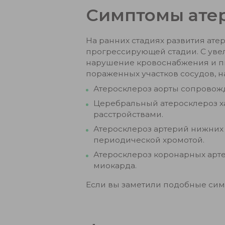
Симптомы ате
На ранних стадиях развития ате
прогрессирующей стадии. С уве
нарушение кровоснабжения и пи
пораженных участков сосудов, 
Атеросклероз аорты сопровожд
Церебральный атеросклероз х
расстройствами.
Атеросклероз артерий нижних
периодической хромотой.
Атеросклероз коронарных арт
миокарда.
Если вы заметили подобные симп