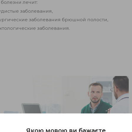
 болезни лечит:
удистые заболевания,
ургические заболевания брюшной полости,
ктологические заболевания.
Якою мовою ви бажаєте