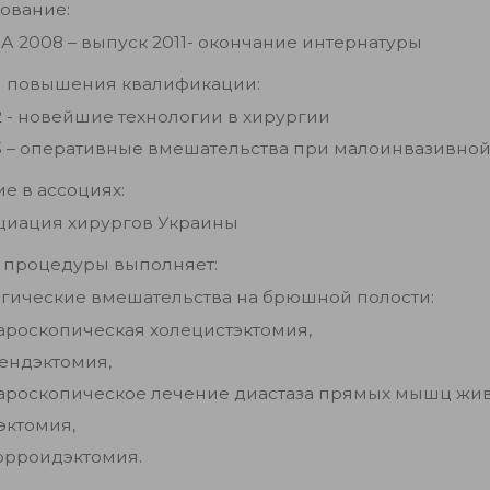
ование:
А 2008 – выпуск 2011- окончание интернатуры
 повышения квалификации:
2 - новейшие технологии в хирургии
3 – оперативные вмешательства при малоинвазивной
ие в ассоциях:
циация хирургов Украины
 процедуры выполняет:
гические вмешательства на брюшной полости:
ароскопическая холецистэктомия,
ендэктомия,
ароскопическое лечение диастаза прямых мышц живо
эктомия,
орроидэктомия.