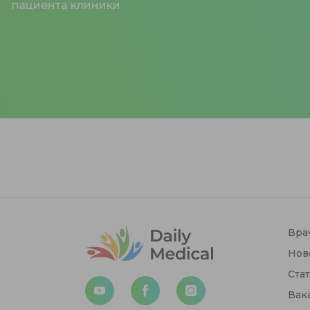
пациента клиники
Вра
Нов
Ста
Вак