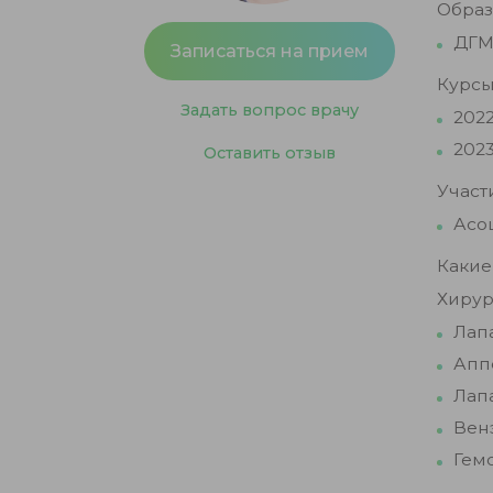
Образ
ДГМ
Записаться на прием
Курсы
Задать вопрос врачу
202
202
Оставить отзыв
Участ
Асо
Какие
Хирур
Лап
Апп
Лап
Вен
Гем