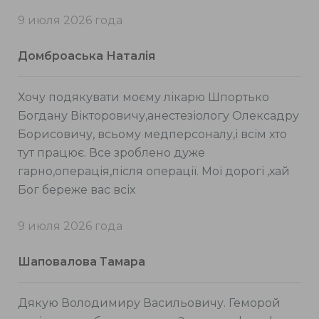
9 июля 2026 года
Домброаська Наталія
Хочу подякувати моєму лікарю Шпортько
Богдану Вікторовичу,анестезіологу Олексадру
Борисовичу, всьому медперсоналу,і всім хто
тут працює. Все зроблено дуже
гарно,операція,після операції. Мої дорогі ,хай
Бог береже вас всіх
9 июля 2026 года
Шаповалова Тамара
Дякую Володимиру Васильовичу. Геморой