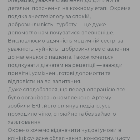
операцію, уважне ставлення до дитини та
детальні пояснення на кожному етапі. Окрема
подяка анестезіологу за спокій,
доброзичливість і турботу — це дуже
допомогло нам почуватися впевненіше.
Висловлюємо вдячність медичній сестрі за
уважність, чуйність і доброзичливе ставлення
до маленького пацієнта. Також хочеться
подякувати дівчатам на рецепції — завжди
привітні, усміхнені, готові допомогти та
відповісти на всі запитання.
Дуже сподобалося, що перед операцією все
було організовано комплексно: Артему
зробили ЕКГ, його оглянув педіатр, усе
проходило чітко, спокійно та без зайвого
хвилювання.
Окремо хочемо відзначити чудові умови в
клініці: сучасне обладнання, комфортну, чисту