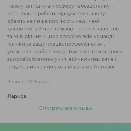
палату, затишну атмосферу та бездоганну
організацію роботи. Відчувається, що тут
дбають не лише про якість медичної
допомоги, а й про комфорт і спокій пацієнтів
та їхніх рідних. Щиро дякуємо всій команді
клініки за вашу працю, професіоналізм,
уважність і добре серце. Бажаємо вам міцного
здоров\’я, благополуччя, вдячних пацієнтів і
подальших успіхів у вашій важливій справі.
9 июля 2026 года
Лариса
Смотреть все отзывы