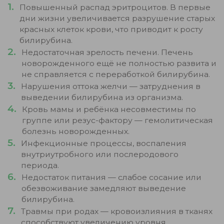
Повышенный распад эритроцитов. В первые
дни жизни увеличивается разрушение старых
красных клеток крови, что приводит к росту
билирубина.
Недостаточная зрелость печени. Печень
новорожденного ещё не полностью развита и
не справляется с переработкой билирубина.
Нарушения оттока желчи — затруднения в
выведении билирубина из организма.
Кровь мамы и ребёнка несовместимы по
группе или резус-фактору — гемолитическая
болезнь новорожденных.
Инфекционные процессы, воспаления
внутриутробного или послеродового
периода.
Недостаток питания — слабое сосание или
обезвоживание замедляют выведение
билирубина.
Травмы при родах — кровоизлияния в тканях
способствуют увеличению уровня