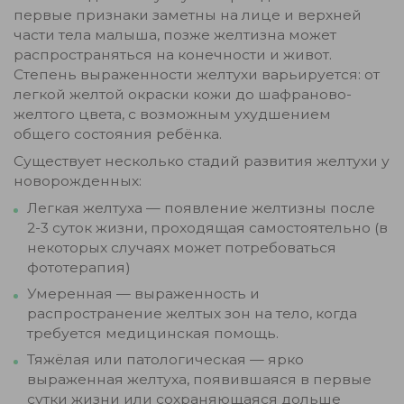
первые признаки заметны на лице и верхней
части тела малыша, позже желтизна может
распространяться на конечности и живот.
Степень выраженности желтухи варьируется: от
легкой желтой окраски кожи до шафраново-
желтого цвета, с возможным ухудшением
общего состояния ребёнка.
Существует несколько стадий развития желтухи у
новорожденных:
Легкая желтуха — появление желтизны после
2-3 суток жизни, проходящая самостоятельно (в
некоторых случаях может потребоваться
фототерапия)
Умеренная — выраженность и
распространение желтых зон на тело, когда
требуется медицинская помощь.
Тяжёлая или патологическая — ярко
выраженная желтуха, появившаяся в первые
сутки жизни или сохраняющаяся дольше