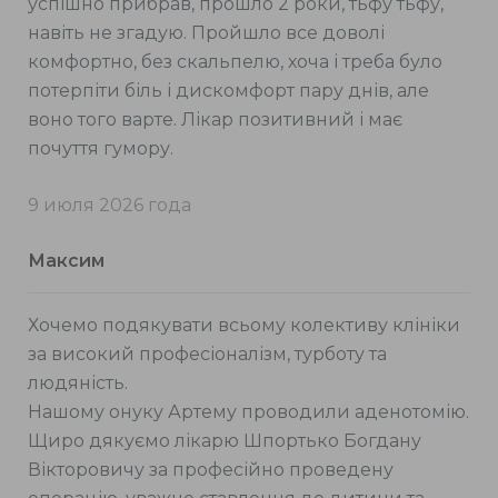
успішно прибрав, прошло 2 роки, тьфу тьфу,
навіть не згадую. Пройшло все доволі
комфортно, без скальпелю, хоча і треба було
потерпіти біль і дискомфорт пару днів, але
воно того варте. Лікар позитивний і має
почуття гумору.
9 июля 2026 года
Максим
Хочемо подякувати всьому колективу клініки
за високий професіоналізм, турботу та
людяність.
Нашому онуку Артему проводили аденотомію.
Щиро дякуємо лікарю Шпортько Богдану
Вікторовичу за професійно проведену