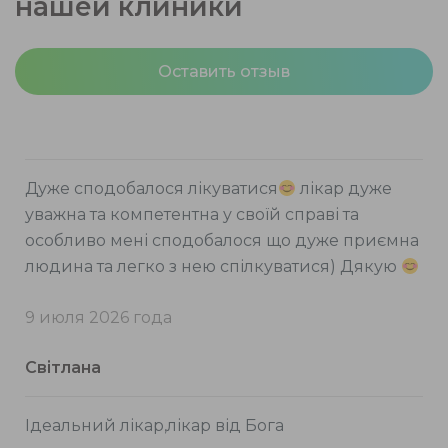
нашей клиники
Оставить отзыв
Дуже сподобалося лікуватися
лікар дуже
уважна та компетентна у своїй справі та
особливо мені сподобалося що дуже приємна
людина та легко з нею спілкуватися) Дякую
9 июля 2026 года
Світлана
Ідеальний лікар,лікар від Бога