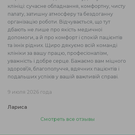
клініці: сучасне обладнання, комфортну, чисту
палату, затишну атмосферу та бездоганну
організацію роботи. Відчувається, що тут
дбають не лише про якість медичної
допомоги, а й про комфорт і спокій пацієнтів
та їхніх рідних. Щиро дякуємо всій команді
клініки за вашу працю, професіоналізм,
уважність і добре серце. Бажаємо вам міцного
здоров\’я, благополуччя, вдячних пацієнтів і
подальших успіхів у вашій важливій справі.
9 июля 2026 года
Лариса
Смотреть все отзывы