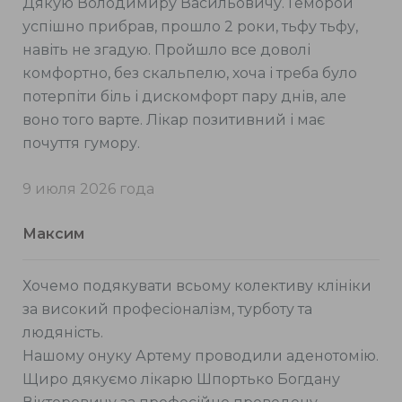
Дякую Володимиру Васильовичу. Геморой
успішно прибрав, прошло 2 роки, тьфу тьфу,
навіть не згадую. Пройшло все доволі
комфортно, без скальпелю, хоча і треба було
потерпіти біль і дискомфорт пару днів, але
воно того варте. Лікар позитивний і має
почуття гумору.
9 июля 2026 года
Максим
Хочемо подякувати всьому колективу клініки
за високий професіоналізм, турботу та
людяність.
Нашому онуку Артему проводили аденотомію.
Щиро дякуємо лікарю Шпортько Богдану