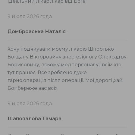
Ідеальний лікар,лікар від Бога
9 июля 2026 года
Домброаська Наталія
Хочу подякувати моєму лікарю Шпортько
Богдану Вікторовичу,анестезіологу Олексадру
Борисовичу, всьому медперсоналу,і всім хто
тут працює. Все зроблено дуже
гарно,операція,після операції. Мої дорогі ,хай
Бог береже вас всіх
9 июля 2026 года
Шаповалова Тамара