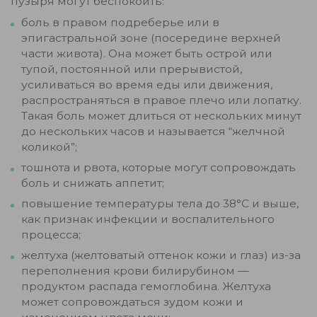
пузыря могут беспокоить:
боль в правом подреберье или в
эпигастральной зоне (посередине верхней
части живота). Она может быть острой или
тупой, постоянной или прерывистой,
усиливаться во время еды или движения,
распространяться в правое плечо или лопатку.
Такая боль может длиться от нескольких минут
до нескольких часов и называется “желчной
коликой”;
тошнота и рвота, которые могут сопровождать
боль и снижать аппетит;
повышение температуры тела до 38°C и выше,
как признак инфекции и воспалительного
процесса;
желтуха (желтоватый оттенок кожи и глаз) из-за
переполнения крови билирубином —
продуктом распада гемоглобина. Желтуха
может сопровождаться зудом кожи и