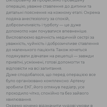
Вікторовичу за професійно проведену
операцію, уважне ставлення до дитини та
детальні пояснення на кожному етапі. Окрема
подяка анестезіологу за спокій,
доброзичливість і турботу — це дуже
допомогло нам почуватися впевненіше.
Висловлюємо вдячність медичній сестрі за
уважність, чуйність і доброзичливе ставлення
до маленького пацієнта. Також хочеться
подякувати дівчатам на рецепції — завжди
привітні, усміхнені, готові допомогти та
відповісти на всі запитання.
Дуже сподобалося, що перед операцією все
було організовано комплексно: Артему
зробили ЕКГ, його оглянув педіатр, усе
проходило чітко, спокійно та без зайвого
хвилювання.
Окремо хочемо відзначити чудові умови в