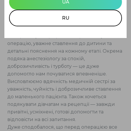
UA
за високий професіоналізм, турботу та
людяність.
RU
Нашому онуку Артему проводили аденотомію.
Щиро дякуємо лікарю Шпортько Богдану
Вікторовичу за професійно проведену
операцію, уважне ставлення до дитини та
детальні пояснення на кожному етапі. Окрема
подяка анестезіологу за спокій,
доброзичливість і турботу — це дуже
допомогло нам почуватися впевненіше.
Висловлюємо вдячність медичній сестрі за
уважність, чуйність і доброзичливе ставлення
до маленького пацієнта. Також хочеться
подякувати дівчатам на рецепції — завжди
привітні, усміхнені, готові допомогти та
відповісти на всі запитання.
Дуже сподобалося, що перед операцією все