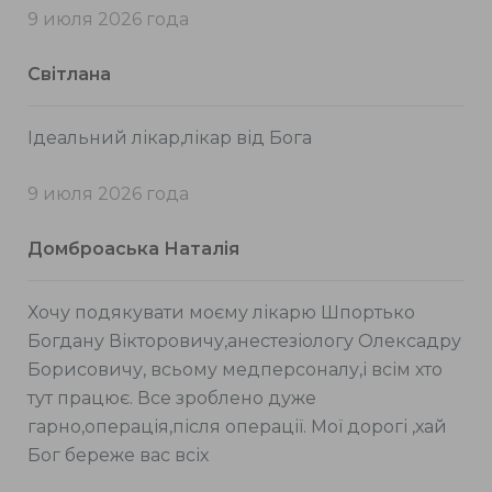
9 июля 2026 года
Світлана
Ідеальний лікар,лікар від Бога
9 июля 2026 года
Домброаська Наталія
Хочу подякувати моєму лікарю Шпортько
Богдану Вікторовичу,анестезіологу Олексадру
Борисовичу, всьому медперсоналу,і всім хто
тут працює. Все зроблено дуже
гарно,операція,після операції. Мої дорогі ,хай
Бог береже вас всіх