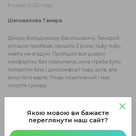
9 июля 2026 года
Шаповалова Тамара
Дякую Володимиру Васильовичу. Геморой
успішно прибрав, прошло 2 роки, тьфу тьфу,
навіть не згадую. Пройшло все доволі
комфортно, без скальпелю, хоча і треба було
потерпіти біль і дискомфорт пару днів, але
воно того варте. Лікар позитивний і має
почуття гумору.
9 июля 2026 года
Якою мовою ви бажаєте
Максим
переглянути наш сайт?
Хочемо подякувати всьому колективу клініки