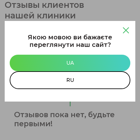
Отзывы клиентов
нашей клиники
Оставить отзыв
Якою мовою ви бажаєте
переглянути наш сайт?
UA
RU
Отзывов пока нет, будьте
первыми!