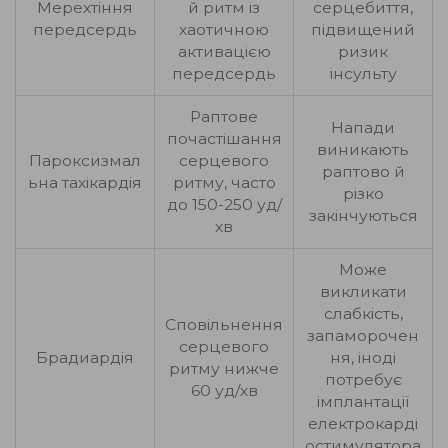
Мерехтіння
й ритм із
серцебиття,
передсердь
хаотичною
підвищений
активацією
ризик
передсердь
інсульту
Раптове
Напади
почастішання
виникають
Пароксизмал
серцевого
раптово й
ьна тахікардія
ритму, часто
різко
до 150-250 уд/
закінчуються
хв
Може
викликати
слабкість,
Сповільнення
запаморочен
серцевого
Брадиардія
ня, іноді
ритму нижче
потребує
60 уд/хв
імплантації
електрокарді
остимулятора