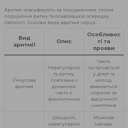
Аритмії класифікують за походженням, типом
порушення ритму та локалізацією осередку
патології. Основні види аритмій серця:
Особливос
Вид
Опис
ті та
аритмії
прояви
Часто
Нерегулярніс
зустрічається
ть ритму,
у дітей та
Синусова
пов’язана з
молоді,
аритмія
диханням,
вважається
часто є
нормою за
фізіологічною
відсутності
симптомів
Швидкий,
Можливі
нерегулярни
напади