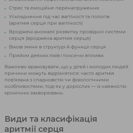
Стрес та емоційне перенапруження
Ускладнення під час вагітності та пологів
(аритмія серця при вагітності)
Вроджені аномалії розвитку провідної системи
серця (вроджена аритмія серця)
Вікові зміни в структурі й функції серця
Прийом деяких ліків і токсичні впливи.
Важливо враховувати, що у дітей і молодих людей
причини можуть відрізнятися: часто аритмія
пов’язана з спадковістю чи фізіологічними
особливостями, тоді як у дорослих — із наявністю
хронічних захворювань.
Види та класифікація
аритмії серця