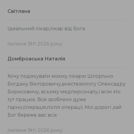
Світлана
Ідеальний лікар,лікар від Бога
липеня 9th 2026 року
Домброаська Наталія
Хочу подякувати моєму лікарю Шпортько
Богдану Вікторовичу,анестезіологу Олексадру
Борисовичу, всьому медперсоналу,і всім хто
тут працює. Все зроблено дуже
гарно,операція,після операції. Мої дорогі ,хай
Бог береже вас всіх
липеня 9th 2026 року