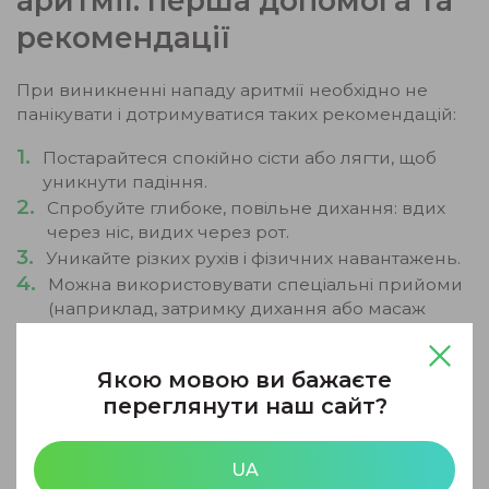
аритмії: перша допомога та
рекомендації
При виникненні нападу аритмії необхідно не
панікувати і дотримуватися таких рекомендацій:
Постарайтеся спокійно сісти або лягти, щоб
уникнути падіння.
Спробуйте глибоке, повільне дихання: вдих
через ніс, видих через рот.
Уникайте різких рухів і фізичних навантажень.
Можна використовувати спеціальні прийоми
(наприклад, затримку дихання або масаж
каротидного синуса), але лише якщо ви
навчалися цьому.
Якою мовою ви бажаєте
Обов’язково викликайте швидку допомогу,
переглянути наш сайт?
якщо напад триває понад кілька хвилин,
супроводжується слабкістю, втратою
свідомості або болем у грудях.
UA
Не приймайте серцеві препарати без