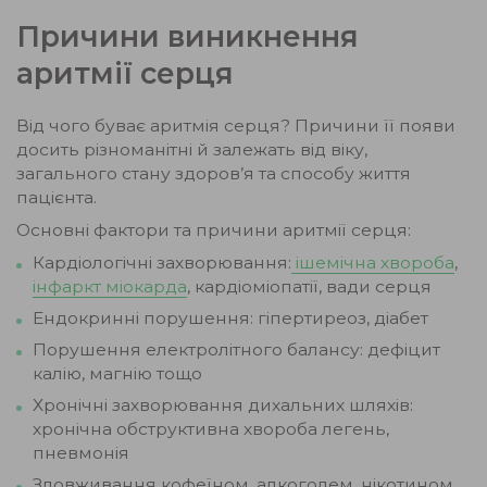
Причини виникнення
аритмії серця
Від чого буває аритмія серця? Причини її появи
досить різноманітні й залежать від віку,
загального стану здоров’я та способу життя
пацієнта.
Основні фактори та причини аритмії серця:
Кардіологічні захворювання:
ішемічна хвороба
,
інфаркт міокарда
, кардіоміопатії, вади серця
Ендокринні порушення: гіпертиреоз, діабет
Порушення електролітного балансу: дефіцит
калію, магнію тощо
Хронічні захворювання дихальних шляхів:
хронічна обструктивна хвороба легень,
пневмонія
Зловживання кофеїном, алкоголем, нікотином