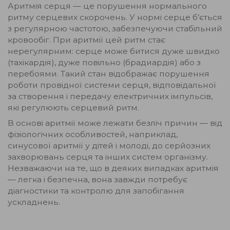
Аритмія серця — це порушення нормального
ритму серцевих скорочень. У нормі серце б’ється
з регулярною частотою, забезпечуючи стабільний
кровообіг. При аритмії цей ритм стає
нерегулярним: серце може битися дуже швидко
(тахікардія), дуже повільно (брадиардія) або з
перебоями. Такий стан відображає порушення
роботи провідної системи серця, відповідальної
за створення і передачу електричних імпульсів,
які регулюють серцевий ритм.
В основі аритмії може лежати безліч причин — від
фізіологічних особливостей, наприклад,
синусової аритмії у дітей і молоді, до серйозних
захворювань серця та інших систем організму.
Незважаючи на те, що в деяких випадках аритмія
— легка і безпечна, вона завжди потребує
діагностики та контролю для запобігання
ускладнень.