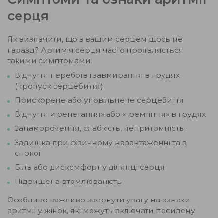
серця
Як визначити, що з вашим серцем щось не
гаразд? Артимія серця часто проявляється
такими симптомами:
Відчуття перебоїв і завмирання в грудях
(пропуск серцебиття)
Прискорене або уповільнене серцебиття
Відчуття «трепетання» або «тремтіння» в грудях
Запаморочення, слабкість, непритомність
Задишка при фізичному навантаженні та в
спокої
Біль або дискомфорт у ділянці серця
Підвищена втомлюваність
Особливо важливо звернути увагу на ознаки
аритмії у жінок, які можуть включати посилену