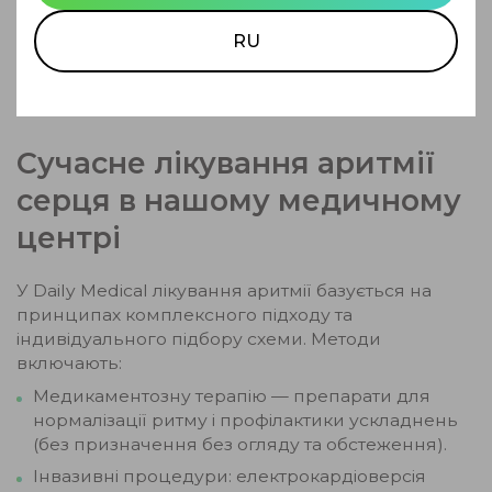
рекомендації лікаря.
RU
Уникайте куріння, кофеїну та алкоголю до
консультації спеціаліста.
Сучасне лікування аритмії
серця в нашому медичному
центрі
У Daily Medical лікування аритмії базується на
принципах комплексного підходу та
індивідуального підбору схеми. Методи
включають:
Медикаментозну терапію — препарати для
нормалізації ритму і профілактики ускладнень
(без призначення без огляду та обстеження).
Інвазивні процедури: електрокардіоверсія