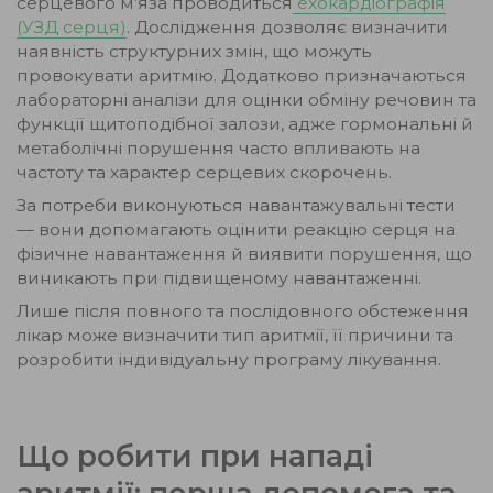
серцевого м’яза проводиться
ехокардіографія
(УЗД серця)
. Дослідження дозволяє визначити
наявність структурних змін, що можуть
провокувати аритмію. Додатково призначаються
лабораторні аналізи для оцінки обміну речовин та
функції щитоподібної залози, адже гормональні й
метаболічні порушення часто впливають на
частоту та характер серцевих скорочень.
За потреби виконуються навантажувальні тести
— вони допомагають оцінити реакцію серця на
фізичне навантаження й виявити порушення, що
виникають при підвищеному навантаженні.
Лише після повного та послідовного обстеження
лікар може визначити тип аритмії, її причини та
розробити індивідуальну програму лікування.
Що робити при нападі