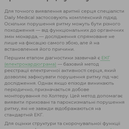
Для точного виявлення аритмії серця спеціалісти
Daily Medical застосовують комплексний підхід.
Оскільки порушення ритму можуть бути різного
походження — від функціональних до органічних
змін міокарда, — дослідження спрямоване не
лише на фіксацію самого збою, але й на
встановлення його причини.
Першим етапом діагностики зазвичай є
ЕКГ
(електрокардіограма)
— базовий метод
реєстрації електричної активності серця, який
дозволяє зафіксувати порушення ритму під час
дослідження. Однак якщо епізоди виникають
періодично, призначається добове
моніторування по Холтеру. Цей метод допомагає
виявити приховані та пароксизмальні порушення
ритму, які не завжди відображаються на
стандартній ЕКГ.
Для оцінки структури та скорочувальної функції