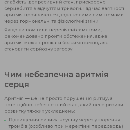
слабкість, депресивний стан, прискорене
серцебиття з відчуттям тривоги. Під час вагітності
аритмія проявляється додатковими симптомами
через гормональні та фізіологічні зміни.
Якщо ви помітили перелічені симптоми,
рекомендовано пройти обстеження, адже
аритмія може протікати безсимптомно, але
становити серйозну загрозу.
Чим небезпечна аритмія
серця
Аритмія — це не просто порушення ритму, а
потенційно небезпечний стан, який несе ризики
розвитку тяжких ускладнень:
Підвищення ризику інсульту через утворення
тромбів (особливо при мерехтінні передсердь)