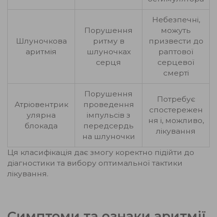
Небезпечні,
Порушення
можуть
Шлуночкова
ритму в
призвести до
аритмія
шлуночках
раптової
серця
серцевої
смерті
Порушення
Потребує
Атріовентрик
проведення
спостережен
улярна
імпульсів з
ня і, можливо,
блокада
передсердь
лікування
на шлуночки
Ця класифікація дає змогу коректно підійти до
діагностики та вибору оптимальної тактики
лікування.
Симптоми та ознаки аритмії