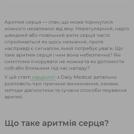
Аритмія серця — стан, що може торкнутися
кожного незалежно від віку. Нерегулярний, надто
швидкий або повільний ритм серця часто
сприймається як щось незначне, проте
насправді є сигналом, який потребує уваги. Що
таке аритмія серця і чим вона небезпечна? Які
симптоми ігнорувати не можна та як допомогти
собі або близьким під час нападу?
У цій статті
кардіолог
з Daily Medical детально
розповість про причини виникнення, ознаки,
методи діагностики та сучасні способи лікування
аритмії.
Що таке аритмія серця?