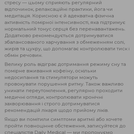
стресу — цьому сприяють регулярний
відпочинок, релаксаційні практики, йога чи
медитація. Корисною є й адекватна фізична
активність помірної інтенсивності, яка підтримує
нормальний тонус серця без перенавантажень.
Додатково рекомендується дотримуватися
збалансованого харчування з обмеженням солі,
жирів та цукру, що допомагає контролювати тиск і
обмін речовин.
Велику роль відіграє дотримання режиму сну та
помірне вживання кофеїну, оскільки
недосипання та стимулятори можуть
провокувати порушення ритму. Також важливо
уникати переутомлення, регулярно проходити
медичні огляди, контролювати хронічні
захворювання і строго дотримуватися
рекомендацій лікаря щодо прийому ліків.
Якщо ви помітили симптоми аритмії або хочете
пройти повноцінне обстеження, записуйтеся до
спеціалістів Daily Medical — ми пропонуємо