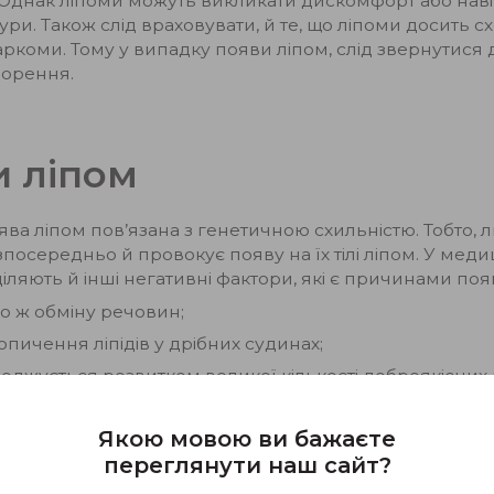
Однак ліпоми можуть викликати дискомфорт або навіть
ури. Також слід враховувати, й те, що ліпоми досить с
осаркоми. Тому у випадку появи ліпом, слід звернутис
ворення.
 ліпом
оява ліпом пов’язана з генетичною схильністю. Тобто
езпосередньо й провокує появу на їх тілі ліпом. У ме
ляють й інші негативні фактори, які є причинами поя
о ж обміну речовин;
опичення ліпідів у дрібних судинах;
джується розвитком великої кількості доброякісних
ється розвитком новоутворень шкіри;
Якою мовою ви бажаєте
іше ліпоми виникають у людей віком від 40 до 60 років
переглянути наш сайт?
жировиків відносять: надмірне ожиріння, цукровий ді