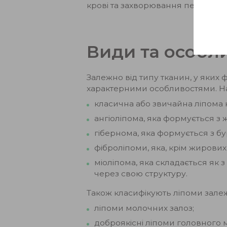
крові та захворювання печінки.
Види та особли
Залежно від типу тканин, у яких 
характерними особливостями. Н
класична або звичайна ліпома н
ангіоліпома, яка формується з 
гібернома, яка формується з бу
фіброліпоми, яка, крім жирових 
міоліпома, яка складається як з
через свою структуру.
Також класифікують ліпоми залежн
ліпоми молочних залоз;
доброякісні ліпоми головного 