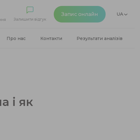
Запис онлайн
UA
Залишити відгук
ння
Про нас
Контакти
Результати аналізів
а і як