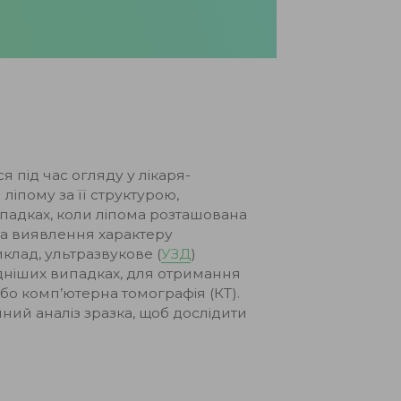
я під час огляду у лікаря-
ліпому за її структурою,
ипадках, коли ліпома розташована
 та виявлення характеру
клад, ультразвукове (
УЗД
)
адніших випадках, для отримання
бо комп’ютерна томографія (КТ).
ний аналіз зразка, щоб дослідити