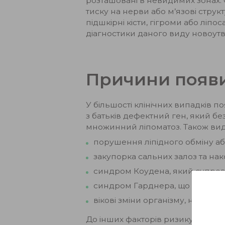
розташовані в невидимих зонах. 
тиску на нерви або м’язові структ
підшкірні кісти, гігроми або ліп
діагностики даного виду новоут
Причини появи
У більшості клінічних випадків п
з батьків дефектний ген, який б
множинний ліпоматоз. Також виді
порушення ліпідного обміну аб
закупорка сальних залоз та нак
синдром Коудена, який супрово
синдром Гарднера, що проявля
вікові зміни організму, найчаст
До інших факторів ризику появи 