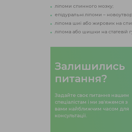
ліпоми спинного мозку;
епідуральні ліпоми – новоутв
ліпома шиї або жировик на спин
ліпома або шишки на статевій гу
Залишились
питання?
Задайте своє питання нашим
спеціалістам і ми зв’яжемся з
вами найближчим часом для
консультації.