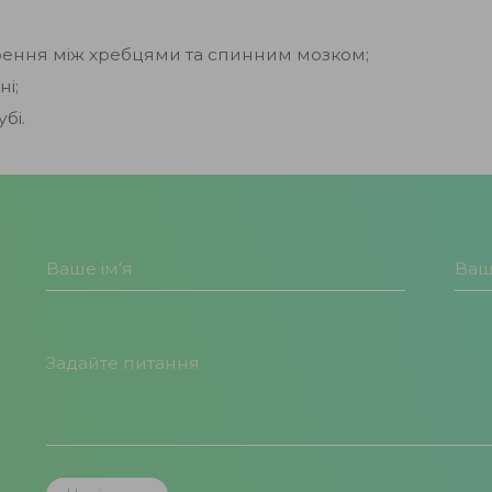
орення між хребцями та спинним мозком;
і;
бі.