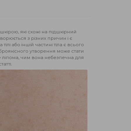
 шкірою, які схожі на підшкірний
ворюється з різних причин і є
лі або іншій частині тіла є всього
оброякісного утворення може стати
е ліпома, чим вона небезпечна для
атті.