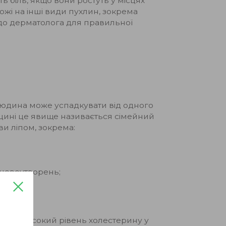
 біль, якщо вони ростуть у місцях
хожі на інші види пухлин, зокрема
я до дерматолога для правильної
, людина може успадкувати від одного
дицині це явище називається сімейний
ви ліпом, зокрема:
 новоутворень;
.
абет, високий рівень холестерину у