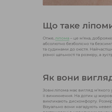
Що таке ліпом
Отже,
ліпома
– це м’яка, доброяк
абсолютно безболісно та безсимп
та судинами до окістя. Найчасті
різної щільності та розміру, а зус
Як вони вигля
Зовні ліпома має вигляд м’якого 
її виникнення. На дотик ці жиров
викликають дискомфорту. Розміри 
Візуально вони нагадують невели