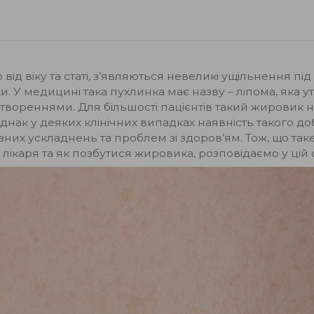
ід віку та статі, з’являються невеликі ущільнення під
. У медицині така пухлинка має назву – ліпома, яка ут
реннями. Для більшості пацієнтів такий жировик на ті
нак у деяких клінічних випадках наявність такого д
их ускладнень та проблем зі здоров’ям. Тож, що так
лікаря та як позбутися жировика, розповідаємо у цій ст