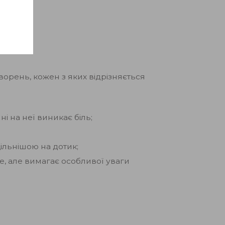
ворень, кожен з яких відрізняється
і на неї виникає біль;
щільнішою на дотик;
дше, але вимагає особливої уваги