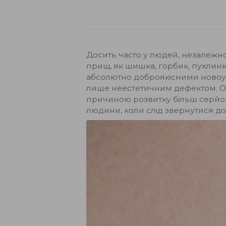
Досить часто у людей, незалежно в
прищ, як шишка, горбик, пухлинки
абсолютно доброякісними новоутво
лише неестетичним дефектом. Од
причиною розвитку більш серйозн
людини, коли слід звернутися до 