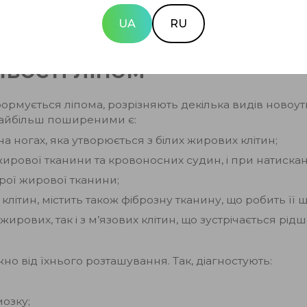
UA
RU
вості ліпом
формується ліпома, розрізняють декілька видів новоут
айбільш поширеними є:
а ногах, яка утворюється з білих жирових клітин;
жирової тканини та кровоносних судин, і при натисканн
рої жирової тканини;
клітин, містить також фіброзну тканину, що робить її 
 жирових, так і з м’язових клітин, що зустрічається рі
о від їхнього розташування. Так, діагностують:
мозку;