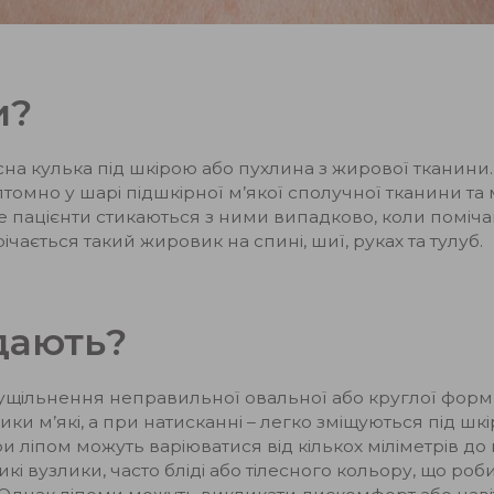
и?
існа кулька під шкірою або пухлина з жирової тканини
томно у шарі підшкірної м’якої сполучної тканини т
ше пацієнти стикаються з ними випадково, коли поміч
трічається такий жировик на спині, шиї, руках та тулуб.
дають?
ущільнення неправильної овальної або круглої форми,
ики м’які, а при натисканні – легко зміщуються під шк
ліпом можуть варіюватися від кількох міліметрів до к
кі вузлики, часто бліді або тілесного кольору, що ро