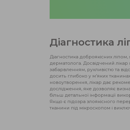
Діагностика л
Діагностика доброякісних ліпом, 
дерматолога. Досвідчений лікар п
забарвленням, рухливістю та відс
досить глибоко у м’яких тканина
новоутворення, лікар дає реком
дослідження, яке дозволяє визн
більш детальної інформації вико
Якщо є підозра злоякісного перер
тканини під мікроскопом і викл