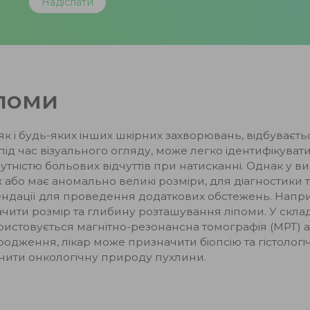
іпоми
як і будь-яких інших шкірних захворювань, відбуваєтьс
ід час візуального огляду, може легко ідентифікувати 
утністю больових відчуттів при натисканні. Однак у в
х або має аномально великі розміри, для діагностики
ендації для проведення додаткових обстежень. Напри
ачити розмір та глибину розташування ліпоми. У скл
ристовується магнітно-резонансна томографія (МРТ) а
одження, лікар може призначити біопсію та гістологіч
ючити онкологічну природу пухлини.