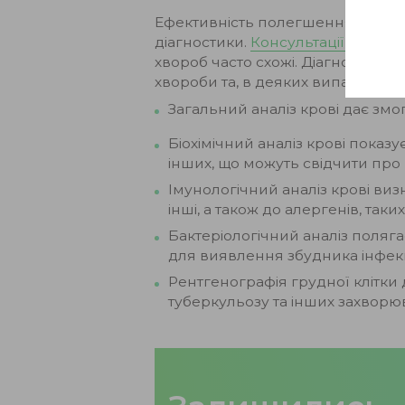
Ефективність полегшення або лі
діагностики.
Консультації профіль
хвороб часто схожі. Діагностика
хвороби та, в деяких випадках, 
Загальний аналіз крові дає змог
Біохімічний аналіз крові показує
інших, що можуть свідчити про 
Імунологічний аналіз крові визн
інші, а також до алергенів, таки
Бактеріологічний аналіз полягає
для виявлення збудника інфекції
Рентгенографія грудної клітки д
туберкульозу та інших захворю