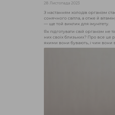
28 Листопада 2023
З настанням холодів організм с
сонячного світла, а отже й вітам
— ще той виклик для імунітету.
Як підготувати свій організм не 
них своїх близьких? Про все це 
якими вони бувають, і чим вони 