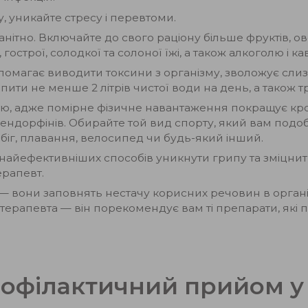
, уникайте стресу і перевтоми.
нітно. Включайте до свого раціону більше фруктів, ово
гострої, солодкої та солоної їжі, а також алкоголю і ка
помагає виводити токсини з організму, зволожує слизо
и не менше 2 літрів чистої води на день, а також тра
ю, адже помірне фізичне навантаження покращує крово
ендорфінів. Обирайте той вид спорту, який вам подоб
 біг, плавання, велосипед чи будь-який інший.
найефективніших способів уникнути грипу та зміцнити 
ерапевт.
и — вони заповнять нестачу корисних речовин в організ
 терапевта — він порекомендує вам ті препарати, які 
рофілактичний прийом у