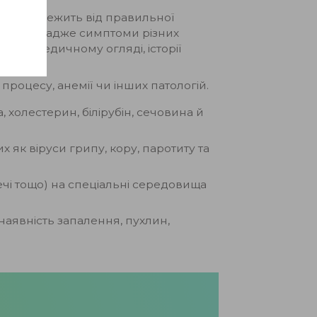
ред залежить від правильної
ювання, адже симптоми різних
ному медичному огляді, історії
процесу, анемії чи інших патологій.
а, холестерин, білірубін, сечовина й
х як віруси грипу, кору, паротиту та
сечі тощо) на спеціальні середовища
 наявність запалення, пухлин,