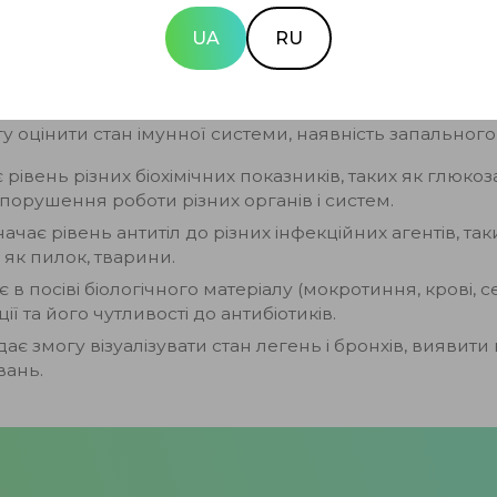
кування будь-якого сезонного захворювання насампе
UA
RU
них лікарів у Дніпрі
зможуть точно визначити захвор
 сезонних захворювань зазвичай ґрунтується на ретель
лабораторних дослідженнях.
у оцінити стан імунної системи, наявність запального 
 рівень різних біохімічних показників, таких як глюкоз
порушення роботи різних органів і систем.
ачає рівень антитіл до різних інфекційних агентів, таки
х як пилок, тварини.
 в посіві біологічного матеріалу (мокротиння, крові, 
 та його чутливості до антибіотиків.
ає змогу візуалізувати стан легень і бронхів, виявити
вань.