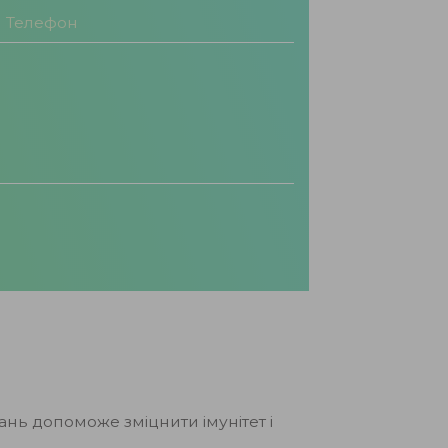
нь допоможе зміцнити імунітет і