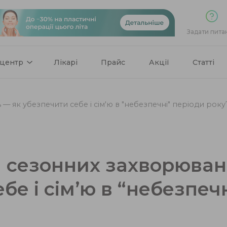
Задати пита
 центр
Лікарі
Прайс
Акції
Статті
 як убезпечити себе і сім'ю в "небезпечні" періоди року
 сезонних захворюван
бе і сім’ю в “небезпеч