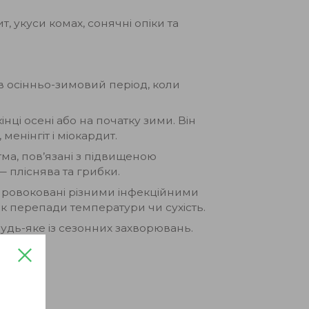
т, укуси комах, сонячні опіки та
ь в осінньо-зимовий період, коли
ці осені або на початку зими. Він
енінгіт і міокардит.
тма, пов’язані з підвищеною
— пліснява та грибки.
спровоковані різними інфекційними
як перепади температури чи сухість.
дь-яке із сезонних захворювань.