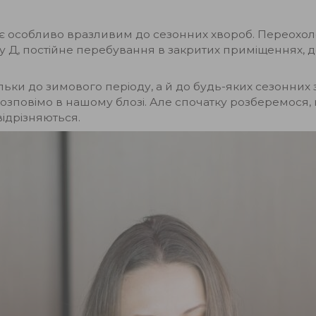
тає особливо вразливим до сезонних хвороб. Переохо
іну Д, постійне перебування в закритих приміщеннях, д
тільки до зимового періоду, а й до будь-яких сезонних
розповімо в нашому блозі. Але спочатку розберемося,
відрізняються.