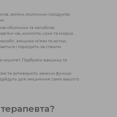
чів, зелені, молочних продуктів,
ви.
ві оболонки та запобігає
в’яні чаї, компоти, соки та морси.
обіг, зміцнює м’язи та кістки,
ається і підходить за станом
імунітет. Підібрати вакцину та
мі та активізують захисні функції
підійдуть для зміцнення саме вашого
 терапевта?