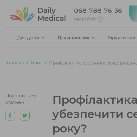
068-788-76-36
Час роботи
Для дітей
Для дорослих
Хірургічний
Головна
Блог
Профілактика сезонних захворювань —
Поделиться
Профілактика
статьей
убезпечити се
року?