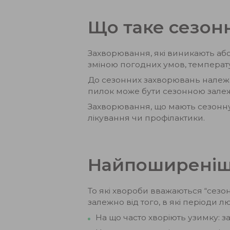
Що таке сезон
Захворювання, які виникають або
зміною погодних умов, температур
До сезонних захворювань належать
пилок може бути сезонною залежн
Захворювання, що мають сезонну 
лікування чи профілактики.
Найпоширеніші
То які хвороби вважаються “сез
залежно від того, в які періоди 
На що часто хворіють узимку: зас