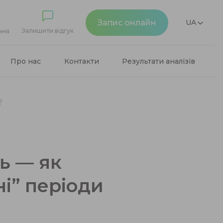
Запис онлайн
UA
Залишити відгук
ння
Про нас
Контакти
Результати аналізів
?
ь — як
ні” періоди