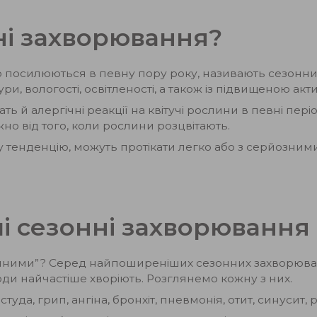
ні захворювання?
 посилюються в певну пору року, називають сезонним
и, вологості, освітленості, а також із підвищеною акт
 й алергічні реакції на квітучі рослини в певні пері
о від того, коли рослини розцвітають.
тенденцію, можуть протікати легко або з серйозними
 сезонні захворювання
онними”? Серед найпоширеніших сезонних захворюва
люди найчастіше хворіють. Розглянемо кожну з них.
туда, грип, ангіна, бронхіт, пневмонія, отит, синусит, р