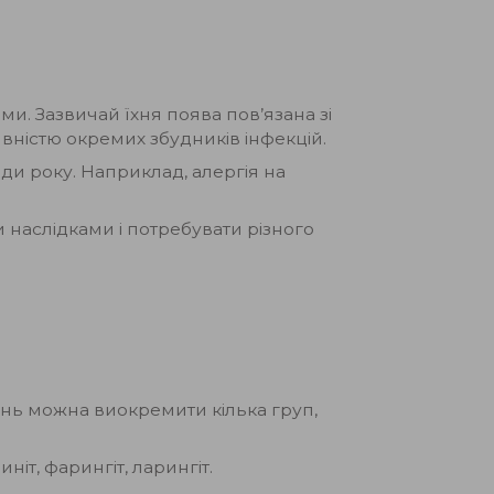
и. Зазвичай їхня поява пов’язана зі
ивністю окремих збудників інфекцій.
оди року. Наприклад, алергія на
 наслідками і потребувати різного
нь можна виокремити кілька груп,
иніт, фарингіт, ларингіт.