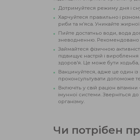
Дотримуйтеся режиму дня і сну
Харчуйтеся правильно і різнома
риби та м’яса. Уникайте жирної, 
Пийте достатньо води, вода до
зневодненню. Рекомендовано пит
Займайтеся фізичною активніст
підвищує настрій і вироблення 
здоров’я. Це може бути ходьба,
Вакцинуйтеся, адже це один із 
проконсультувати допоможе т
Включіть у свій раціон вітамін
імунної системи. Зверніться до
організму.
Чи потрібен п