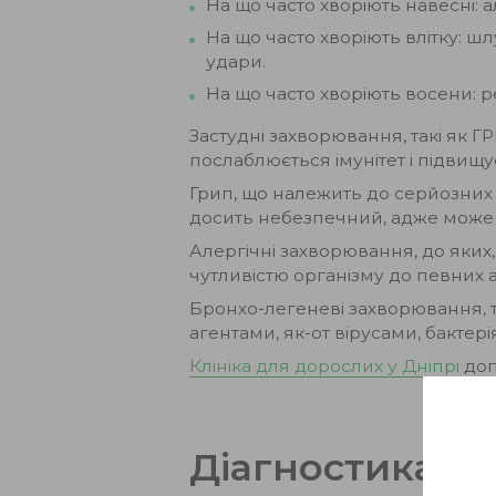
На що часто хворіють навесні: ал
На що часто хворіють влітку: шл
удари.
На що часто хворіють восени: р
Застудні захворювання, такі як ГР
послаблюється імунітет і підвищ
Грип, що належить до серйозних в
досить небезпечний, адже може п
Алергічні захворювання, до яких,
чутливістю організму до певних а
Бронхо-легеневі захворювання, т
агентами, як-от вірусами, бакте
Клініка для дорослих у Дніпрі
доп
Діагностика с