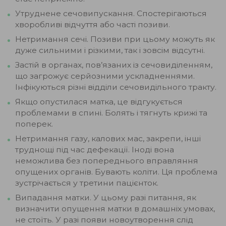
Утруднене сечовипускання. Спостерігаються
хворобливі відчуття або часті позиви.
Нетримання сечі. Позиви при цьому можуть як
дуже сильними і різкими, так і зовсім відсутні.
Застій в органах, пов’язаних із сечовиділенням,
що загрожує серйозними ускладненнями.
Інфікуються різні відділи сечовидільного тракту.
Якщо опустилася матка, це відгукується
проблемами в спині. Болять і тягнуть крижі та
поперек.
Нетримання газу, калових мас, закрепи, інші
труднощі під час дефекації. Іноді вона
неможлива без попереднього вправляння
опущених органів. Бувають коліти. Ця проблема
зустрічається у третини пацієнток.
Випадання матки. У цьому разі питання, як
визначити опущення матки в домашніх умовах,
не стоїть. У разі появи новоутворення слід