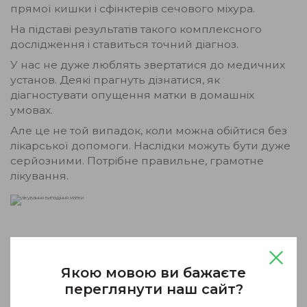
прямої кишки і сфінктерів сечового міхура.
На підставі результатів такого комплексного
дослідження і ставиться точний діагноз.
У нас не дуже люблять звертатися до медичних
установ. Деякі прагнуть дізнатися, як
діагностувати опущення матки в домашніх
умовах.
Але це не той випадок, коли можна обійтися без
лікарської допомоги. Наслідки можуть бути дуже
серйозними. Потрібне правильне, грамотне
лікування.
Лікування та профілактика
Якою мовою ви бажаєте
переглянути наш сайт?
Лікування опущення матки залежить від стадії
розвитку хвороби. За слабкої симптоматики часто