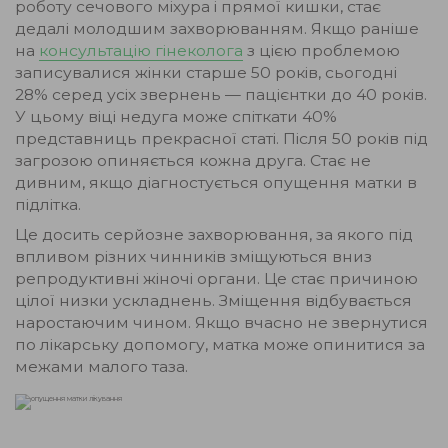
роботу сечового міхура і прямої кишки, стає
дедалі молодшим захворюванням. Якщо раніше
на
консультацію гінеколога
з цією проблемою
записувалися жінки старше 50 років, сьогодні
28% серед усіх звернень — пацієнтки до 40 років.
У цьому віці недуга може спіткати 40%
представниць прекрасної статі. Після 50 років під
загрозою опиняється кожна друга. Стає не
дивним, якщо діагностується опущення матки в
підлітка.
Це досить серйозне захворювання, за якого під
впливом різних чинників зміщуються вниз
репродуктивні жіночі органи. Це стає причиною
цілої низки ускладнень. Зміщення відбувається
наростаючим чином. Якщо вчасно не звернутися
по лікарську допомогу, матка може опинитися за
межами малого таза.