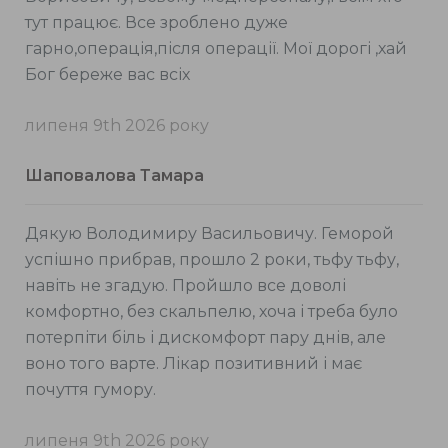
тут працює. Все зроблено дуже
гарно,операція,після операції. Мої дорогі ,хай
Бог береже вас всіх
липеня 9th 2026 року
Шаповалова Тамара
Дякую Володимиру Васильовичу. Геморой
успішно прибрав, прошло 2 роки, тьфу тьфу,
навіть не згадую. Пройшло все доволі
комфортно, без скальпелю, хоча і треба було
потерпіти біль і дискомфорт пару днів, але
воно того варте. Лікар позитивний і має
почуття гумору.
липеня 9th 2026 року