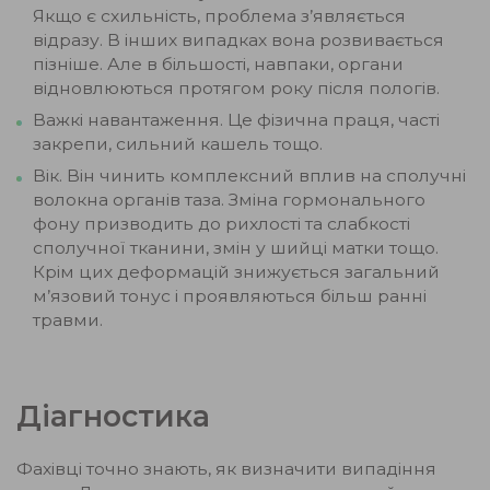
Якщо є схильність, проблема з’являється
відразу. В інших випадках вона розвивається
пізніше. Але в більшості, навпаки, органи
відновлюються протягом року після пологів.
Важкі навантаження. Це фізична праця, часті
закрепи, сильний кашель тощо.
Вік. Він чинить комплексний вплив на сполучні
волокна органів таза. Зміна гормонального
фону призводить до рихлості та слабкості
сполучної тканини, змін у шийці матки тощо.
Крім цих деформацій знижується загальний
м’язовий тонус і проявляються більш ранні
травми.
Діагностика
Фахівці точно знають, як визначити випадіння