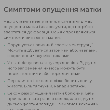
Симптоми опущення матки
Часто ставлять запитання, який вигляд має
опущення матки і як зрозуміти, що потрібно
звертатися до фахівця. Ось як проявляються
симптоми випадіння матки:
Порушується звичний графік менструації.
Можуть відбуватися затримки або, навпаки,
скорочення часу між циклами.
У піхві відчувається чужорідне тіло. Відчуття
його заповнення чимось можуть бути
перманентними або періодичними.
Періодично і не надто різко болить внизу
живота. Біль тягнучий, напади затяжні.
Секс у разі опущення матки болісний. Біль
проявляється з різною силою, але відчуття
дискомфорту є завжди. Займатися коханням
стає неприємно.