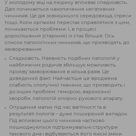
У молодому віці на людину впливає спадковість.
Далі починається накопичення негативних
чинників. Це дія зовнішнього середовища, стреси
тощо. Коли організм перестає справлятися з цим,
починаються проблеми. І, в процесі
дорослішання (старіння) їх стає більше. Ось
список патологічних чинників, що призводять до
захворювання:
Спадковість. Наявність подібних патологій у
найближчих родичів збільшує можливість
прояву захворювання в кілька разів. Це
доведений факт. Найчастіше це вроджена
слабкість сполучної тканини, що призводить і
до інших проблем: геморою, варикозної
хвороби, патологій опорно-рухового апарату.
Опущення матки під час вагітності та в
результаті пологів – дуже поширений випадок.
Під впливом цього чинника частково
пошкоджуються підтримувальні структури
тазового дна і відбуваються його якісні зміни.