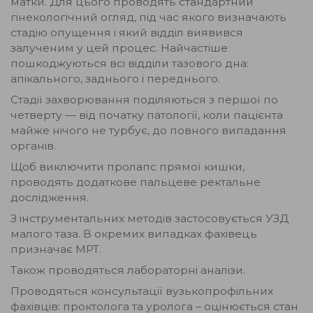
матки. Для цього проводять стандартний
гінекологічний огляд, під час якого визначають
стадію опущення і який відділ виявився
залученим у цей процес. Найчастіше
пошкоджуються всі відділи тазового дна:
апікального, заднього і переднього.
Стадії захворювання поділяються з першої по
четверту — від початку патології, коли пацієнта
майже нічого не турбує, до повного випадання
органів.
Щоб виключити пролапс прямої кишки,
проводять додаткове пальцеве ректальне
дослідження.
З інструментальних методів застосовується УЗД
малого таза. В окремих випадках фахівець
призначає МРТ.
Також проводяться лабораторні аналізи.
Проводяться консультації вузькопрофільних
фахівців: проктолога та уролога – оцінюється стан