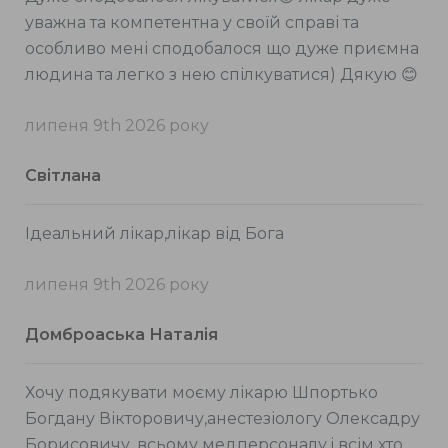
уважна та компетентна у своїй справі та
особливо мені сподобалося що дуже приємна
людина та легко з нею спілкуватися) Дякую 😊
липеня 9th 2026 року
Світлана
Ідеальний лікар,лікар від Бога
липеня 9th 2026 року
Домброаська Наталія
Хочу подякувати моєму лікарю Шпортько
Богдану Вікторовичу,анестезіологу Олексадру
Борисовичу, всьому медперсоналу,і всім хто