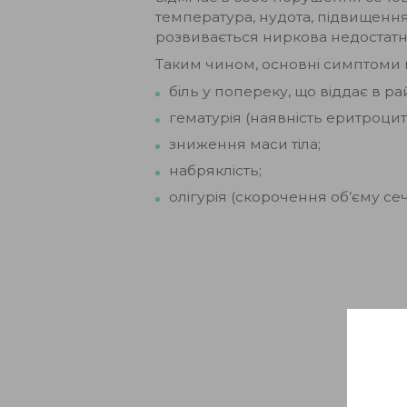
температура, нудота, підвищення
розвивається ниркова недостатні
Таким чином, основні симптоми ц
біль у попереку, що віддає в ра
гематурія (наявність еритроцитів
зниження маси тіла;
набряклість;
олігурія (скорочення об’єму сеч