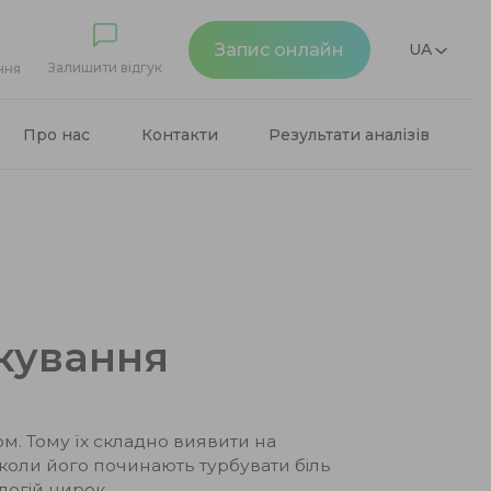
Запис онлайн
UA
Залишити відгук
ння
Про нас
Контакти
Результати аналізів
ікування
м. Тому їх складно виявити на
, коли його починають турбувати біль
логій нирок.