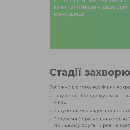
спеціалістам і ми зв’яжемся з
вами найближчим часом для
консультації.
Стадії захвор
Залежно від того, наскільки яск
1 ступеня. При цьому функції н
мисці;
2 ступеня. Внаслідок постійно
3 ступеня (термінальна стадія)
при цьому друга нирка не зда