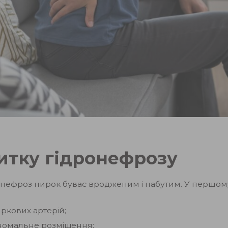
итку гідронефрозу
ронефроз нирок буває вродженим і набутим. У першо
кових артерій;
аномальне розміщення;