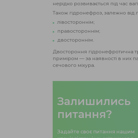
нерідко розвивається під час вагі
Також гідронефроз, залежно від л
лівостороннім;
правостороннім;
двостороннім.
Двостороння гідронефротична тра
приміром — за наявності в них па
сечового міхура.
Залишились
питання?
Задайте своє питання нашим