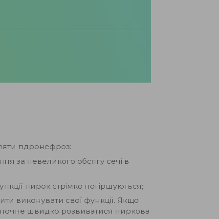
ляти гідронефроз:
ння за невеликого обсягу сечі в
ункції нирок стрімко погіршуються;
нити виконувати свої функції. Якщо
о почне швидко розвиватися ниркова