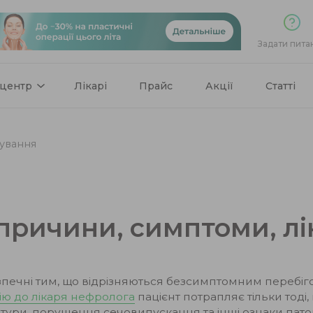
Задати пита
 центр
Лікарі
Прайс
Акції
Статті
кування
 причини, симптоми, л
печні тим, що відрізняються безсимптомним перебіго
ію до лікаря нефролога
пацієнт потрапляє тільки тоді
тури, порушення сечовипускання та інші ознаки пато