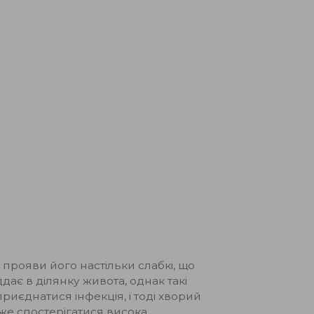
прояви його настільки слабкі, що
ддає в ділянку живота, однак такі
иєднатися інфекція, і тоді хворий
оже спостерігатися висока