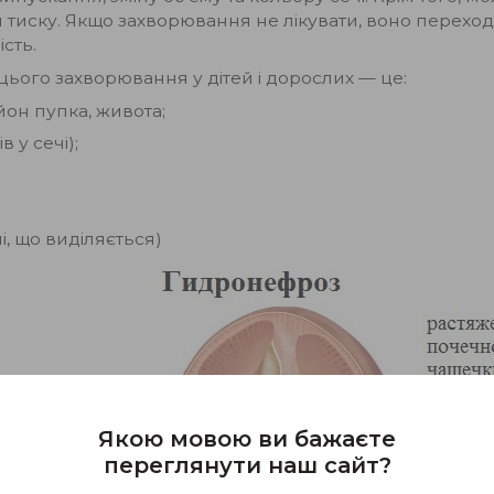
 тиску. Якщо захворювання не лікувати, воно переходи
сть.
ього захворювання у дітей і дорослих — це:
йон пупка, живота;
 у сечі);
і, що виділяється)
Якою мовою ви бажаєте
переглянути наш сайт?