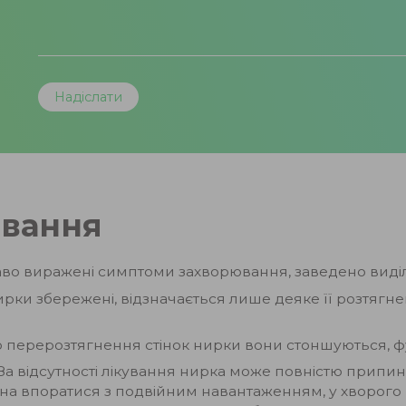
ювання
раво виражені симптоми захворювання, заведено виді
ирки збережені, відзначається лише деяке її розтягне
го перерозтягнення стінок нирки вони стоншуються, ф
. За відсутності лікування нирка може повністю припи
тна впоратися з подвійним навантаженням, у хворог