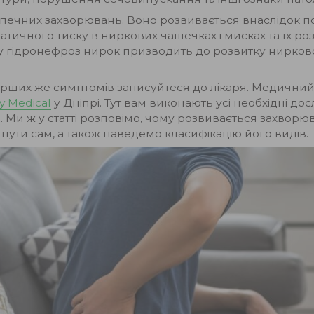
зпечних захворювань. Воно розвивається внаслідок по
атичного тиску в ниркових чашечках і мисках та їх р
гідронефроз нирок призводить до розвитку ниркової
рших же симптомів записуйтеся до лікаря. Медичний 
ly Medical
у Дніпрі. Тут вам виконають усі необхідні до
 Ми ж у статті розповімо, чому розвивається захвор
ути сам, а також наведемо класифікацію його видів.