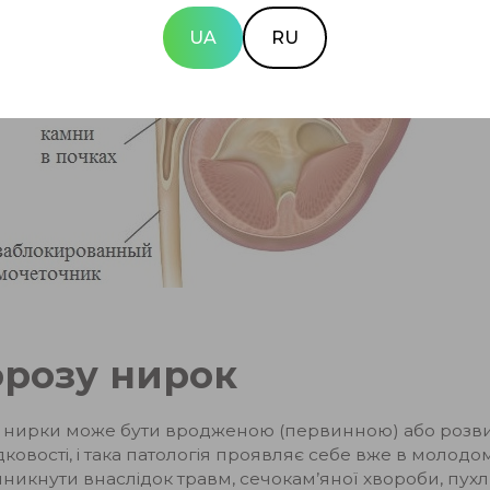
UA
RU
фрозу нирок
 нирки може бути вродженою (первинною) або розви
овості, і така патологія проявляє себе вже в молодому
кнути внаслідок травм, сечокам’яної хвороби, пухли