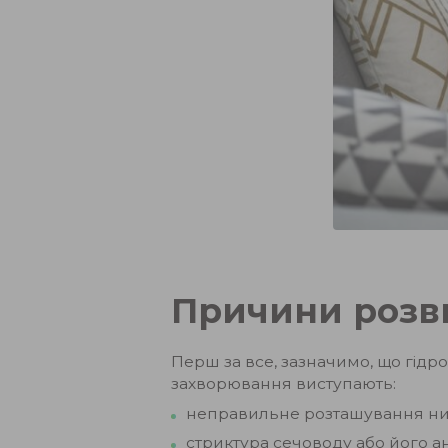
Причини розв
Перш за все, зазначимо, що гід
захворювання виступають:
неправильне розташування нир
стриктура сечоводу або його 