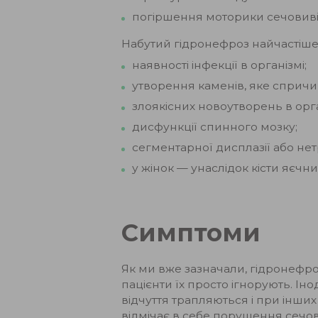
погіршення моторики сечовивід
Набутий гідронефроз найчастіше
наявності інфекції в організмі;
утворення каменів, яке сприч
злоякісних новоутворень в орга
дисфункції спинного мозку;
сегментарної дисплазії або не
у жінок — унаслідок кісти яєчни
Симптоми
Як ми вже зазначали, гідронефро
пацієнти їх просто ігнорують. Іно
відчуття трапляються і при інши
відмічає в себе порушення сечови