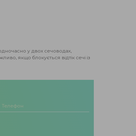
одночасно у двох сечоводах,
иво, якщо блокується відтік сечі із