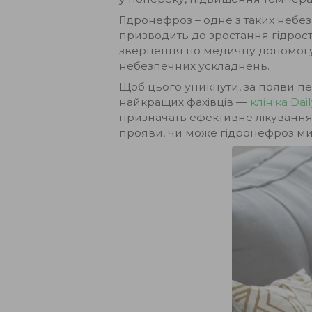
Гідронефроз – одне з таких небе
призводить до зростання гідрост
звернення по медичну допомогу 
небезпечних ускладнень.
Щоб цього уникнути, за появи пе
найкращих фахівців —
клініка Dai
призначать ефективне лікування.
прояви, чи може гідронефроз мин