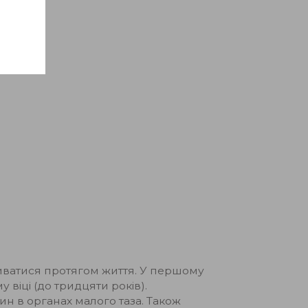
ватися протягом життя. У першому
 віці (до тридцяти років).
н в органах малого таза. Також