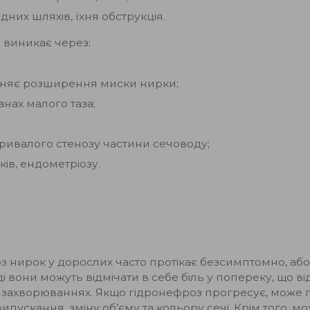
них шляхів, їхня обструкція.
 виникає через:
иняє розширення миски нирки;
нах малого таза;
тривалого стенозу частини сечоводу;
ків, ендометріозу.
з нирок у дорослих часто протікає безсимптомно, або 
ді вони можуть відмічати в себе біль у попереку, що ві
х захворюваннях. Якщо гідронефроз прогресує, може пр
пускання, зміну об’єму та кольору сечі. Крім того, м