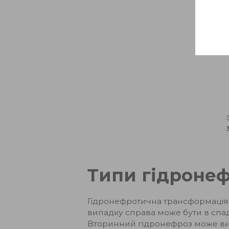
Типи гідроне
Гідронефротична трансформація
випадку справа може бути в спадк
Вторинний гідронефроз може вини