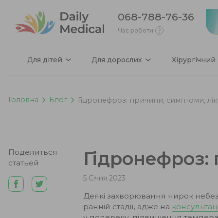
068-788-76-36
Час роботи
Для дітей
Для дорослих
Хірургічний
Головна
Блог
Гідронефроз: причини, симптоми, лі
Поделиться
Гідронефроз:
статьей
5 Січня 2023
Деякі захворювання нирок небез
ранній стадії, адже на
консультац
у попереку, підвищення темпера