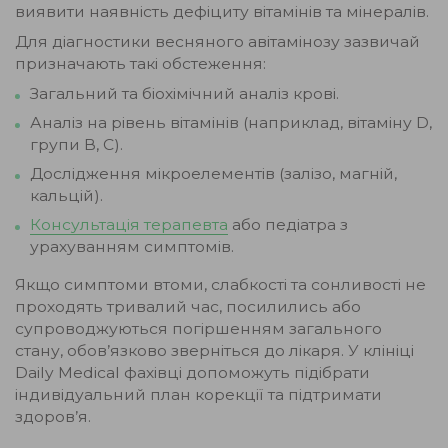
виявити наявність дефіциту вітамінів та мінералів.
Для діагностики весняного авітамінозу зазвичай
призначають такі обстеження:
Загальний та біохімічний аналіз крові.
Аналіз на рівень вітамінів (наприклад, вітаміну D,
групи В, С).
Дослідження мікроелементів (залізо, магній,
кальцій).
Консультація терапевта
або педіатра з
урахуванням симптомів.
Якщо симптоми втоми, слабкості та сонливості не
проходять тривалий час, посилились або
супроводжуються погіршенням загального
стану, обов’язково зверніться до лікаря. У клініці
Daily Medical фахівці допоможуть підібрати
індивідуальний план корекції та підтримати
здоров’я.