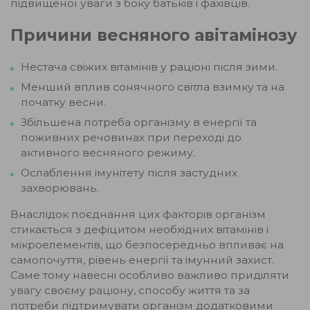
підвищеної уваги з боку батьків і фахівців.
Причини весняного авітамінозу
Нестача свіжих вітамінів у раціоні після зими.
Менший вплив сонячного світла взимку та на
початку весни.
Збільшена потреба організму в енергії та
поживних речовинах при переході до
активного весняного режиму.
Ослаблення імунітету після застудних
захворювань.
Внаслідок поєднання цих факторів організм
стикається з дефіцитом необхідних вітамінів і
мікроелементів, що безпосередньо впливає на
самопочуття, рівень енергії та імунний захист.
Саме тому навесні особливо важливо приділяти
увагу своєму раціону, способу життя та за
потреби підтримувати організм додатковими