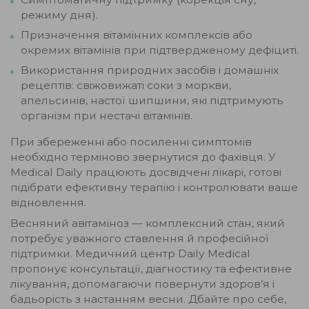
режиму дня).
Призначення вітамінних комплексів або
окремих вітамінів при підтвердженому дефіциті.
Використання природних засобів і домашніх
рецептів: свіжовижаті соки з моркви,
апельсинів, настої шипшини, які підтримують
організм при нестачі вітамінів.
При збереженні або посиленні симптомів
необхідно терміново звернутися до фахівця. У
Medical Daily працюють досвідчені лікарі, готові
підібрати ефективну терапію і контролювати ваше
відновлення.
Весняний авітаміноз — комплексний стан, який
потребує уважного ставлення й професійної
підтримки. Медичний центр Daily Medical
пропонує консультації, діагностику та ефективне
лікування, допомагаючи повернути здоров’я і
бадьорість з настанням весни. Дбайте про себе,