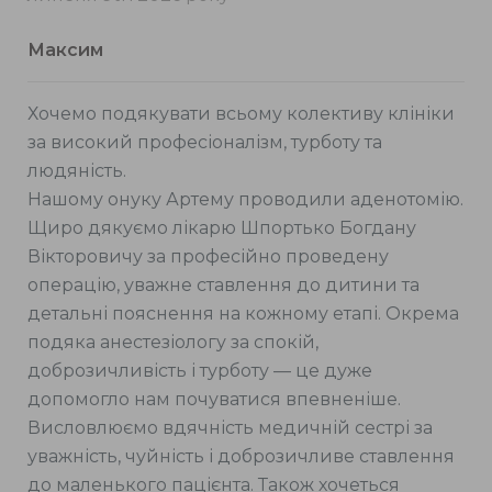
Максим
Хочемо подякувати всьому колективу клініки
за високий професіоналізм, турботу та
людяність.
Нашому онуку Артему проводили аденотомію.
Щиро дякуємо лікарю Шпортько Богдану
Вікторовичу за професійно проведену
операцію, уважне ставлення до дитини та
детальні пояснення на кожному етапі. Окрема
подяка анестезіологу за спокій,
доброзичливість і турботу — це дуже
допомогло нам почуватися впевненіше.
Висловлюємо вдячність медичній сестрі за
уважність, чуйність і доброзичливе ставлення
до маленького пацієнта. Також хочеться