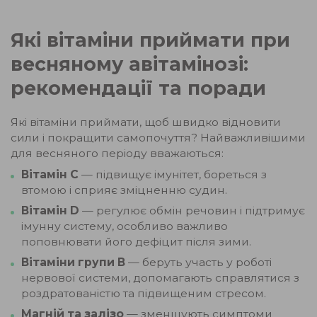
Які вітаміни приймати при
весняному авітамінозі:
рекомендації та поради
Які вітаміни приймати, щоб швидко відновити
сили і покращити самопочуття? Найважливішими
для весняного періоду вважаються:
Вітамін С
— підвищує імунітет, бореться з
втомою і сприяє зміцненню судин.
Вітамін D
— регулює обмін речовин і підтримує
імунну систему, особливо важливо
поповнювати його дефіцит після зими.
Вітаміни групи В
— беруть участь у роботі
нервової системи, допомагають справлятися з
роздратованістю та підвищеним стресом.
Магній та залізо
— зменшують симптоми