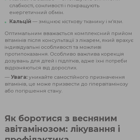
слабкості, сонливості і покращують
енергетичний обмін.
Кальцій
— зміцнює кісткову тканину і м’язи.
Оптимальним вважається комплексний прийом
вітамінів після консультації з лікарем, який врахує
індивідуальні особливості та можливі
протипоказання. Особливо важлива корекція
дозувань для дітей і підлітків, адже їхні потреби
відрізняються від дорослих.
—
Увага:
уникайте самостійного призначення
вітамінів, це може призвести до гіпервітамінозу
або погіршення стану.
Як боротися з весняним
авітамінозом: лікування і
профілактика