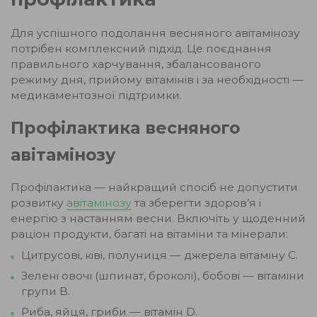
Для успішного подолання весняного авітамінозу
потрібен комплексний підхід. Це поєднання
правильного харчування, збалансованого
режиму дня, прийому вітамінів і за необхідності —
медикаментозної підтримки.
Профілактика весняного
авітамінозу
Профілактика — найкращий спосіб не допустити
розвитку
авітамінозу
та зберегти здоров’я і
енергію з настанням весни. Включіть у щоденний
раціон продукти, багаті на вітаміни та мінерали:
Цитрусові, ківі, полуниця — джерела вітаміну C.
Зелені овочі (шпинат, броколі), бобові — вітаміни
групи В.
Риба, яйця, гриби — вітамін D.