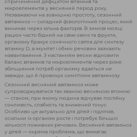
спричинений дефіцитом вітамінів та
мікроелементів у весняний період року.
Незважаючи на зовнішню простоту, сезонний
авітаміноз — складний фізіологічний процес, який
виникає через кілька факторів. В зимові місяці
раціон часто бідний на свіжі овочі та фрукти,
організму бракує сонячного світла для синтезу
вітаміну D, а імунітет і обмін речовин зазнають
навантаження. З настанням весни відновити
баланс вітамінів та мікроелементів через різке
збільшення потреб організму вдається не
завжди, що й провокує симптоми авітамінозу.
Сезонний весняний авітаміноз може
супроводжуватися так званою весняною втомою
— станом, при якому людина відчуває постійну
сонливість, слабкість та знижений тонус.
Особливо це актуально для дітей і підлітків,
оскільки їх організм росте і потребує більшої
кількості поживних речовин. Весняний авітаміноз
у дітей — окрема проблема, що вимагає