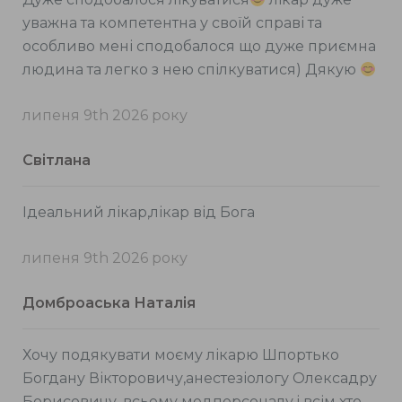
уважна та компетентна у своїй справі та
особливо мені сподобалося що дуже приємна
людина та легко з нею спілкуватися) Дякую
липеня 9th 2026 року
Світлана
Ідеальний лікар,лікар від Бога
липеня 9th 2026 року
Домброаська Наталія
Хочу подякувати моєму лікарю Шпортько
Богдану Вікторовичу,анестезіологу Олексадру
Борисовичу, всьому медперсоналу,і всім хто