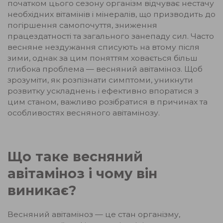
початком цього сезону організм відчуває нестачу
необхідних вітамінів і мінералів, що призводить до
погіршення самопочуття, зниження
працездатності та загального занепаду сил. Часто
весняне нездужання списують на втому після
зими, однак за цим поняттям ховається більш
глибока проблема — весняний авітаміноз. Щоб
зрозуміти, як розпізнати симптоми, уникнути
розвитку ускладнень і ефективно впоратися з
цим станом, важливо розібратися в причинах та
особливостях весняного авітамінозу.
Що таке весняний
авітаміноз і чому він
виникає?
Весняний авітаміноз — це стан організму,