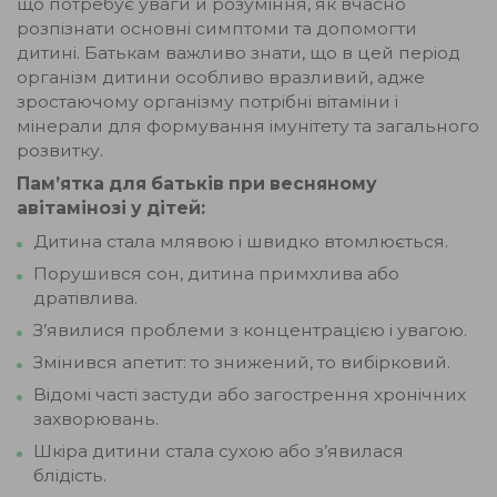
що потребує уваги й розуміння, як вчасно
розпізнати основні симптоми та допомогти
дитині. Батькам важливо знати, що в цей період
організм дитини особливо вразливий, адже
зростаючому організму потрібні вітаміни і
мінерали для формування імунітету та загального
розвитку.
Пам’ятка для батьків при весняному
авітамінозі у дітей:
Дитина стала млявою і швидко втомлюється.
Порушився сон, дитина примхлива або
дратівлива.
З’явилися проблеми з концентрацією і увагою.
Змінився апетит: то знижений, то вибірковий.
Відомі часті застуди або загострення хронічних
захворювань.
Шкіра дитини стала сухою або з’явилася
блідість.