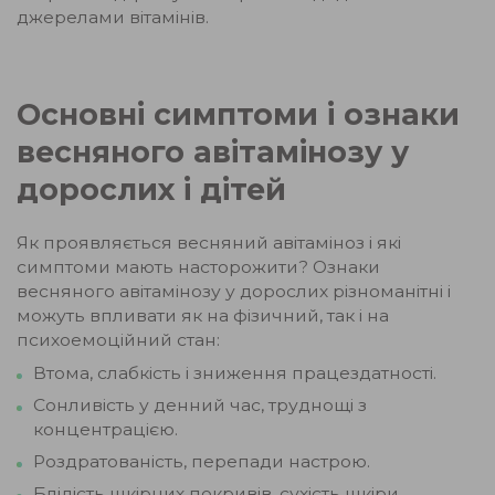
джерелами вітамінів.
Основні симптоми і ознаки
весняного авітамінозу у
дорослих і дітей
Як проявляється весняний авітаміноз і які
симптоми мають насторожити? Ознаки
весняного авітамінозу у дорослих різноманітні і
можуть впливати як на фізичний, так і на
психоемоційний стан:
Втома, слабкість і зниження працездатності.
Сонливість у денний час, труднощі з
концентрацією.
Роздратованість, перепади настрою.
Блідість шкірних покривів, сухість шкіри.