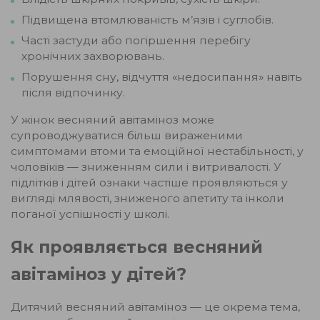
Підвищена втомлюваність м’язів і суглобів.
Часті застуди або погіршення перебігу
хронічних захворювань.
Порушення сну, відчуття «недосипання» навіть
після відпочинку.
У жінок весняний авітаміноз може
супроводжуватися більш вираженими
симптомами втоми та емоційної нестабільності, у
чоловіків — зниженням сили і витривалості. У
підлітків і дітей ознаки частіше проявляються у
вигляді млявості, зниженого апетиту та інколи
поганої успішності у школі.
Як проявляється весняний
авітаміноз у дітей?
Дитячий весняний авітаміноз — це окрема тема,