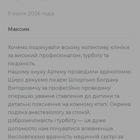
9 июля 2026 года
Максим
Хочемо подякувати всьому колективу клініки
за високий професіоналізм, турботу та
людяність.
Нашому онуку Артему проводили аденотомію.
Щиро дякуємо лікарю Шпортько Богдану
Вікторовичу за професійно проведену
операцію, уважне ставлення до дитини та
детальні пояснення на кожному етапі. Окрема
подяка анестезіологу за спокій,
доброзичливість і турботу — це дуже
допомогло нам почуватися впевненіше.
Висловлюємо вдячність медичній сестрі за