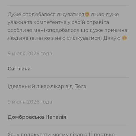
Дуже сподобалося лікуватися
лікар дуже
уважна та компетентна у своїй справі та
особливо мені сподобалося що дуже приємна
людина та легко з нею спілкуватися) Дякую
9 июля 2026 года
Світлана
Ідеальний лікар,лікар від Бога
9 июля 2026 года
Домброаська Наталія
Хочу подякувати моєму лікарю Шпортько