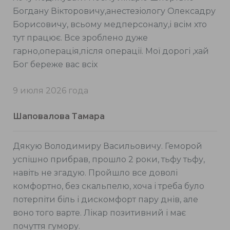
Богдану Вікторовичу,анестезіологу Олексадру
Борисовичу, всьому медперсоналу,і всім хто
тут працює. Все зроблено дуже
гарно,операція,після операції. Мої дорогі ,хай
Бог береже вас всіх
9 июля 2026 года
Шаповалова Тамара
Дякую Володимиру Васильовичу. Геморой
успішно прибрав, прошло 2 роки, тьфу тьфу,
навіть не згадую. Пройшло все доволі
комфортно, без скальпелю, хоча і треба було
потерпіти біль і дискомфорт пару днів, але
воно того варте. Лікар позитивний і має
почуття гумору.