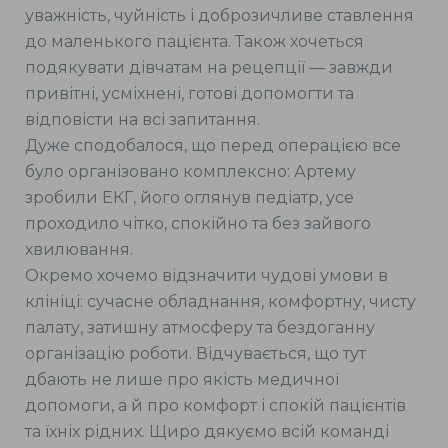
уважність, чуйність і доброзичливе ставлення
до маленького пацієнта. Також хочеться
подякувати дівчатам на рецепції — завжди
привітні, усміхнені, готові допомогти та
відповісти на всі запитання.
Дуже сподобалося, що перед операцією все
було організовано комплексно: Артему
зробили ЕКГ, його оглянув педіатр, усе
проходило чітко, спокійно та без зайвого
хвилювання.
Окремо хочемо відзначити чудові умови в
клініці: сучасне обладнання, комфортну, чисту
палату, затишну атмосферу та бездоганну
організацію роботи. Відчувається, що тут
дбають не лише про якість медичної
допомоги, а й про комфорт і спокій пацієнтів
та їхніх рідних. Щиро дякуємо всій команді